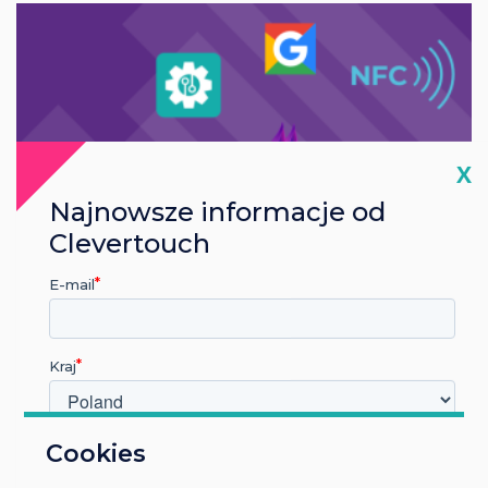
Cl
X
Najnowsze informacje od
Clevertouch
E-mail
Blog | Edukacja Ponadpodstawowa
Autor:
Nick Barker
Kraj
W jakiej branży pracujesz?
Cookies
Clevertouch Essential Features
Edukacja