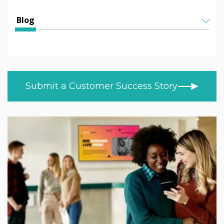
Educkacja
Wszystkie artykuły
Blog
Edukacja ponadpodstawowa
Helen Kenniff
WSZYSTKIE TEMATY
Służba zdrowia
NOWOŚCI
Ashley Helm
Retail
HISTORIE KLIENTÓW
Melizza Cuizon
Submit a Customer Success Story
BLOG
Handel
Christopher Bundy
WIDEO
Wojsko / Rząd
NAUKA W DOMU
Adam Kingshot
NOWOŚCI PRODUKTOWE
Jack Willson
Mark Tildesley
Gareth Middleton
Nick Barker