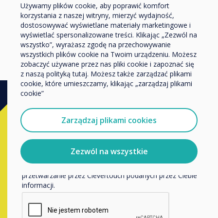
and Support for HEFE
Używamy plików cookie, aby poprawić komfort
Przedsiębiorstwo
korzystania z naszej witryny, mierzyć wydajność,
Inne
dostosowywać wyświetlane materiały marketingowe i
Czytaj więcej
Nazwa firmy
wyświetlać spersonalizowane treści. Klikając „Zezwól na
wszystko”, wyrażasz zgodę na przechowywanie
wszystkich plików cookie na Twoim urządzeniu. Możesz
zobaczyć używane przez nas pliki cookie i zapoznać się
Chcielibyśmy się z Tobą skontaktować w sprawie
z naszą polityką tutaj. Możesz także zarządzać plikami
naszych produktów i usług za pośrednictwem poczty
cookie, które umieszczamy, klikając „zarządzaj plikami
elektronicznej, telefonu lub poczty.
cookie”
Wyrażam zgodę na otrzymywanie informacji od
Clevertouch.
Kup
Zarządzaj plikami cookies
Aby uzyskać informacje o tym, jak gromadzimy i
wykorzystujemy Twoje dane osobowe, odwiedź naszą
Skontaktuj się z ekspertem
politykę prywatności.
Zezwól na wszystkie
Clevertouch
, wypełniając poniższy
Klikając Wyślij, wyrażasz zgodę na przechowywanie i
przetwarzanie przez Clevertouch podanych przez Ciebie
formularz
informacji.
Wypełnij ten formularz