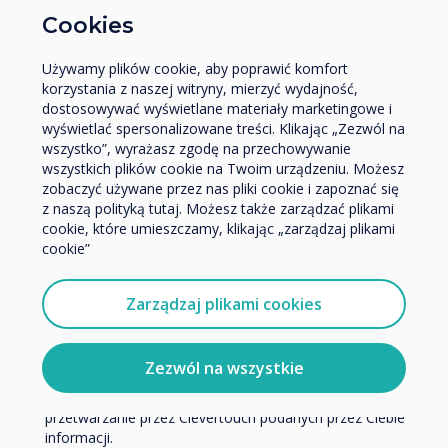
W jakiej branży pracujesz?
Cookies
Edukacja
Video | Educkacja
Używamy plików cookie, aby poprawić komfort
Przedsiębiorstwo
korzystania z naszej witryny, mierzyć wydajność,
Inne
dostosowywać wyświetlane materiały marketingowe i
Wycieczka LYNX Whiteboard
Nazwa firmy
wyświetlać spersonalizowane treści. Klikając „Zezwól na
wszystko”, wyrażasz zgodę na przechowywanie
wszystkich plików cookie na Twoim urządzeniu. Możesz
Czytaj więcej
zobaczyć używane przez nas pliki cookie i zapoznać się
Chcielibyśmy się z Tobą skontaktować w sprawie
z naszą polityką tutaj. Możesz także zarządzać plikami
naszych produktów i usług za pośrednictwem poczty
cookie, które umieszczamy, klikając „zarządzaj plikami
elektronicznej, telefonu lub poczty.
cookie”
Wyrażam zgodę na otrzymywanie informacji od
Clevertouch.
Zarządzaj plikami cookies
Aby uzyskać informacje o tym, jak gromadzimy i
wykorzystujemy Twoje dane osobowe, odwiedź naszą
politykę prywatności.
Zezwól na wszystkie
Klikając Wyślij, wyrażasz zgodę na przechowywanie i
przetwarzanie przez Clevertouch podanych przez Ciebie
informacji.