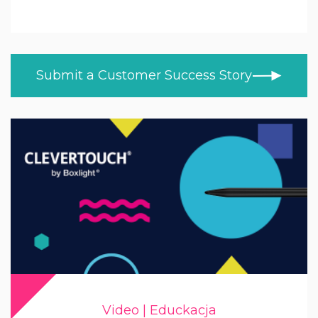
Educkacja
WSZYSTKIE TEMATY
NOWOŚCI
Edukacja ponadpodstawowa
HISTORIE KLIENTÓW
Służba zdrowia
Submit a Customer Success Story
BLOG
Retail
WIDEO
NAUKA W DOMU
Handel
NOWOŚCI PRODUKTOWE
Wojsko / Rząd
Video | Educkacja