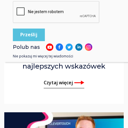
Video | Educkacja, Edukacja
Ponadpodstawowa
Polub nas
Nie pokazuj mi więcej tej wiadomości
IMPACT Max - Dziesięć
najlepszych wskazówek
Czytaj więcej