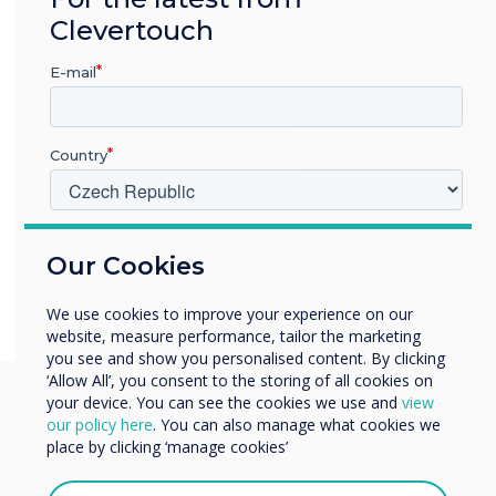
čením CleverLive pro
Clevertouch
ver pro spolupráci na
Prozkoumejte CL Pro Extra
E-mail
Country
V jakém odvětví pracujete?
Our Cookies
Vzdělávání
Podnik
We use cookies to improve your experience on our
Další
website, measure performance, tailor the marketing
Název společnosti
you see and show you personalised content. By clicking
‘Allow All’, you consent to the storing of all cookies on
your device. You can see the cookies we use and
view
our policy here
. You can also manage what cookies we
Rádi bychom vás kontaktovali ohledně našich produktů a
place by clicking ‘manage cookies’
Mohly by vás tyto
služeb e-mailem, telefonicky nebo poštou.