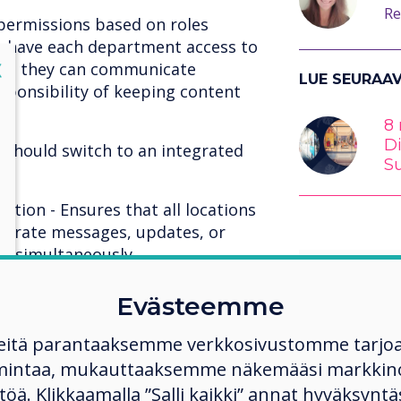
Re
 permissions based on roles
 have each department access to
lose
X
s so they can communicate
LUE SEURAA
esponsibility of keeping content
8 
Di
 should switch to an integrated
S
tion - Ensures that all locations
porate messages, updates, or
s simultaneously.
inforces brand identity and
ross all locations, strengthening
Evästeemme
eitä parantaaksemme verkkosivustomme tarjo
implifies updates in real-time
ite locations, and can be set for
mintaa, mukauttaaksemme näkemääsi markkinoi
The ab
seasonal activities.
ltöä. Klikkaamalla ”Salli kaikki” annat hyväksyntä