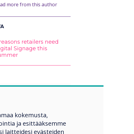
ad more from this author
VA
reasons retailers need
gital Signage this
ummer
“
amaa kokemusta,
ntia ja esittääksemme
ility to add
si laitteidesi evästeiden