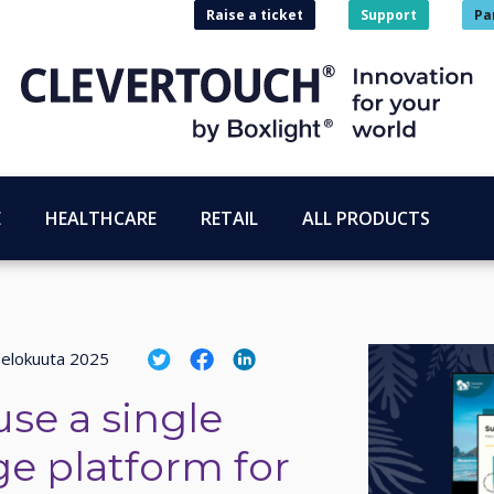
Raise a ticket
Support
Pa
E
HEALTHCARE
RETAIL
ALL PRODUCTS
 elokuuta 2025
use a single
ge platform for