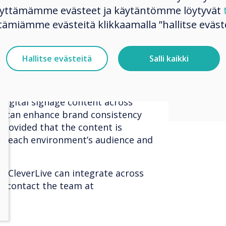
udience – Utilise the same platform
conten
käyttämämme evästeet ja käytäntömme löytyvät
Head Office with internal
tämiämme evästeitä klikkaamalla ”hallitse eväste
based 
orporate news, and Store
tions and brand information.
empow
ces content creation costs and
Hallitse evästeitä
Salli kaikki
organi
 by using a centralised content
 digital signage content across
res can enhance brand consistency
 provided that the content is
it each environment’s audience and
 CleverLive can integrate across
es, contact the team at