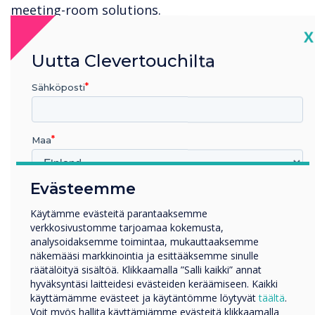
meeting-room solutions.
C
X
Integrated collaboration zones, illustrating how
workspace design and technology integration
Uutta Clevertouchilta
can enhance productivity, creativity, and
Sähköposti
communication.
Personalised demonstrations to discuss how
Clevertouch can support your next project.
Maa
Whether you're an interior designer, architect,
educator, or corporate decision-maker, this
Evästeemme
space will inspire.
Millä toimialalla työskentelet
Koulutus
Käytämme evästeitä parantaaksemme
Visit us
verkkosivustomme tarjoamaa kokemusta,
Yritys
analysoidaksemme toimintaa, mukauttaaksemme
Muut
Clevertouch & Frem Showroom
näkemääsi markkinointia ja esittääksemme sinulle
Yrityksen nimi
räätälöityä sisältöä. Klikkaamalla ”Salli kaikki” annat
4 Clerkenwell Road, London EC1M 5RJ
hyväksyntäsi laitteidesi evästeiden keräämiseen. Kaikki
käyttämämme evästeet ja käytäntömme löytyvät
täältä
.
We welcome visitors by appointment to ensure
Voit myös hallita käyttämiämme evästeitä klikkaamalla