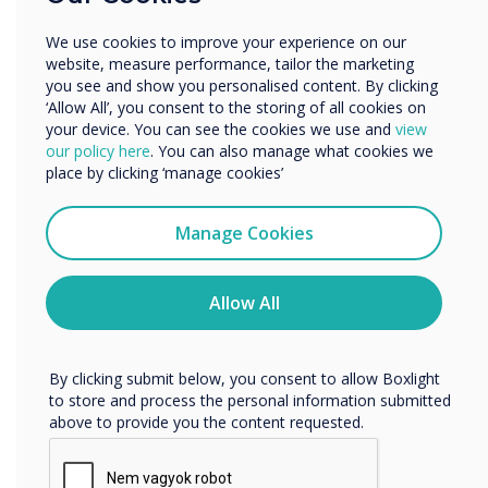
meg, vagy szükség esetén csoportosíthatók
Other
azonnali üzenetek, például riasztások,
We use cookies to improve your experience on our
Organisation Name
website, measure performance, tailor the marketing
tűzoltógyakorlatok és egyebek küldésére.
you see and show you personalised content. By clicking
‘Allow All’, you consent to the storing of all cookies on
your device. You can see the cookies we use and
view
“
We would like to contact you about our products and
our policy here
. You can also manage what cookies we
services by email, phone, or post.
place by clicking ‘manage cookies’
I agree to receive communications from
Clevertouch
Manage Cookies
You may unsubscribe from these communications at any
time. For more information on how to unsubscribe, our
privacy practices, and how we are committed to
Allow All
Az egyedülálló ajánlat
protecting and respecting your privacy, please review our
Privacy Policy.
biztosítja, hogy a CleverLive
By clicking submit below, you consent to allow Boxlight
a legköltséghatékonyabb
to store and process the personal information submitted
above to provide you the content requested.
megoldás a digitális
kommunikációhoz."