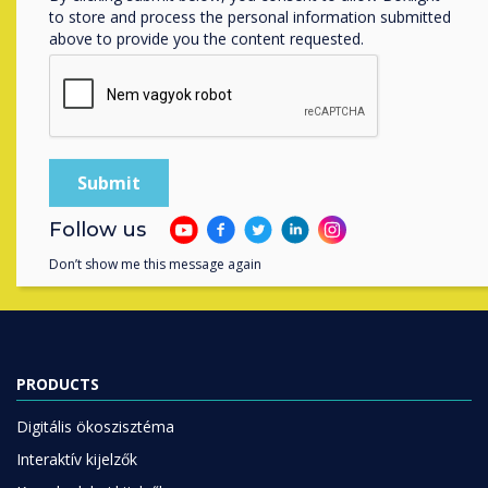
to store and process the personal information submitted
above to provide you the content requested.
Lépjen kapcsolatba a
Clevertouch
szakértőjével az alábbi űrlap
kitöltésével
Complete this form
Follow us
Don’t show me this message again
PRODUCTS
Digitális ökoszisztéma
Interaktív kijelzők