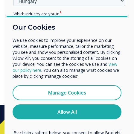
Which industry are you in
Education
Our Cookies
Enterprise
Other
We use cookies to improve your experience on our
Organisation Name
website, measure performance, tailor the marketing
you see and show you personalised content. By clicking
‘Allow All’, you consent to the storing of all cookies on
your device. You can see the cookies we use and
view
We would like to contact you about our products and
Diversity and Inclusion Guest Blog: Who
our policy here
. You can also manage what cookies we
services by email, phone, or post.
place by clicking ‘manage cookies’
should own Diversity & Inclusion?
I agree to receive communications from
Clevertouch
Manage Cookies
You may unsubscribe from these communications at any
time. For more information on how to unsubscribe, our
privacy practices, and how we are committed to
Allow All
protecting and respecting your privacy, please review our
Privacy Policy.
Készen áll a vásárlásra?
By clicking submit below, you consent to allow Boxlight