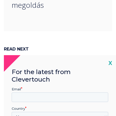
megoldás
READ NEXT
Cl
X
For the latest from
Clevertouch
Email
Country