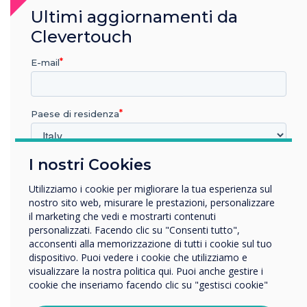
Web o leggere le tue e-mail mentre sei seduto
Ultimi aggiornamenti da
accanto al relatore in una sala riunioni fisica,
Clevertouch
nulla ti impedisce di fare più cose
contemporaneamente mentre partecipi da
E-mail
remoto.
Paese di residenza
I nostri Cookies
In quale settore lavora?
Istruzione
Utilizziamo i cookie per migliorare la tua esperienza sul
Impresa
nostro sito web, misurare le prestazioni, personalizzare
Altro
il marketing che vedi e mostrarti contenuti
personalizzati. Facendo clic su "Consenti tutto",
Nome della società
acconsenti alla memorizzazione di tutti i cookie sul tuo
dispositivo. Puoi vedere i cookie che utilizziamo e
visualizzare la nostra politica qui. Puoi anche gestire i
cookie che inseriamo facendo clic su "gestisci cookie"
Vorremmo contattarti in merito ai nostri prodotti e servizi
Fallimenti tecnologici
tramite e-mail, telefono o posta.