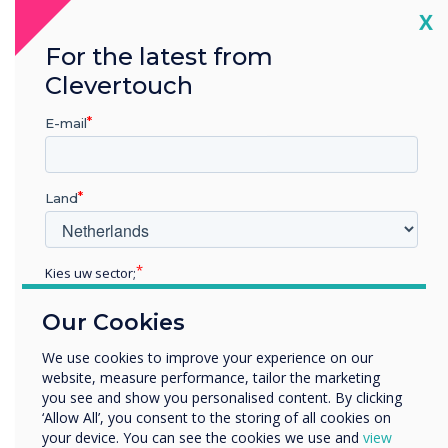
Cl
X
73% van de mensen multitasken in de
vergaderruimte.
For the latest from
Clevertouch
Waar het een uitdaging kan zijn om op internet
te surfen of uw e-mails te lezen terwijl u naast
E-mail
de spreker zit in een fysieke vergaderruimte,
houdt niets u tegen om te multitasken terwijl u
op afstand deelneemt.
Land
Kies uw sector;
Educatie
Our Cookies
Zakelijke dienstverlening
Anders
We use cookies to improve your experience on our
website, measure performance, tailor the marketing
Bedrijfsnaam
you see and show you personalised content. By clicking
‘Allow All’, you consent to the storing of all cookies on
your device. You can see the cookies we use and
view