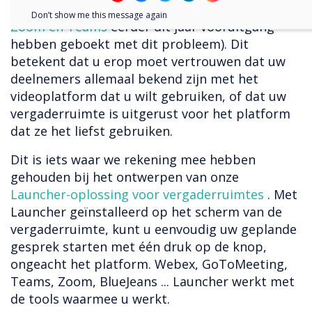
steeds niet met elkaar communiceren (hoewel
Don’t show me this message again
Zoom en Teams
eerder dit jaar vooruitgang
hebben geboekt met dit probleem). Dit
betekent dat u erop moet vertrouwen dat uw
deelnemers allemaal bekend zijn met het
videoplatform dat u wilt gebruiken, of dat uw
vergaderruimte is uitgerust voor het platform
dat ze het liefst gebruiken.
Dit is iets waar we rekening mee hebben
gehouden bij het ontwerpen van onze
Launcher-oplossing voor vergaderruimtes
. Met
Launcher geïnstalleerd op het scherm van de
vergaderruimte, kunt u eenvoudig uw geplande
gesprek starten met één druk op de knop,
ongeacht het platform. Webex, GoToMeeting,
Teams, Zoom, BlueJeans ... Launcher werkt met
de tools waarmee u werkt.