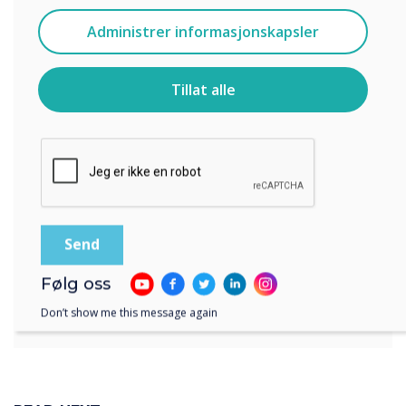
“
Jeg godtar å motta kommunikasjon fra
Administrer informasjonskapsler
Clevertouch.
For informasjon om hvordan vi samler inn og bruker
personopplysningene dine, se vår
personvernerklæring
.
Tillat alle
Ved å klikke på send gir du samtykke til Clevertouch til å
lagre og behandle informasjonen du har gitt.
Miljøet betyr noe for
tusenårene og Gen Z, som
vil være fremtidens
arbeidsstyrke. “
Følg oss
Don’t show me this message again