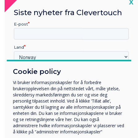
Cl
Clevertouch har gjort med UX Pro.
X
Siste nyheter fra Clevertouch
</s> </s> </s> </s> </s> </s> </s> </s> </s> </s>
</s> </s>
E-post
Land
Cookie policy
Hvilken bransje jobber du i?
Utbildning
Vi bruker informasjonskapsler for å forbedre
Företag
brukeropplevelsen din på nettstedet vårt, måle ytelse,
Övriga
skreddersy markedsføringen du ser og vise deg
personlig tilpasset innhold. Ved å klikke ‘Tillat alle’,
Selskapets navn
samtykker du til lagring av alle informasjonskapsler på
enheten din. Du kan se informasjonskapslene vi bruker
og se retningslinjene våre her. Du kan også
administrere hvilke informasjonskapsler vi plasserer ved
Vi vil gjerne kontakte deg angående våre produkter og
å klikke på “administrer informasjonskapsler”
tjenester via e-post, telefon eller post.