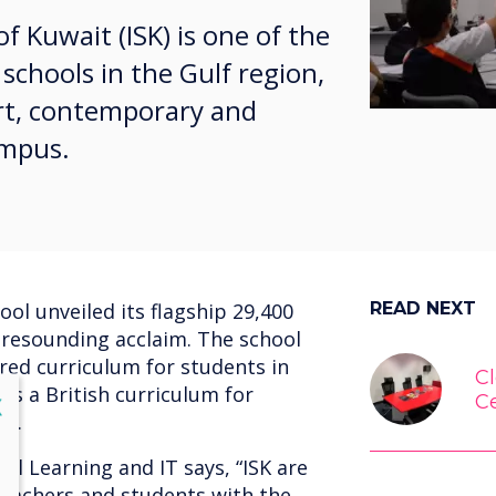
f Kuwait (ISK) is one of the
 schools in the Gulf region,
art, contemporary and
ampus.
ol unveiled its flagship 29,400
READ NEXT
esounding acclaim. The school
red curriculum for students in
C
 as a British curriculum for
C
lose
X
10.
tal Learning and IT says, “ISK are
teachers and students with the