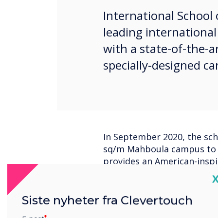
International School o
leading international
with a state-of-the-
specially-designed c
In September 2020, the scho
sq/m Mahboula campus to r
provides an American-inspi
grades KG1 to G10,, as well
C
students from FS1 to Year 
Siste nyheter fra Clevertouch
Rash Al Zuriqi, Head of Digi
always seeking to provide 