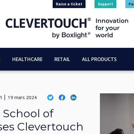
Raise a ticket
Support
Pa
E
HEALTHCARE
RETAIL
ALL PRODUCTS
n
|
19 mars 2024
 School of
ses Clevertouch