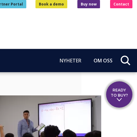
rtner Portal
Book a demo
Buy now
Contact
NYHETER
OM OSS
READY
TO BUY?