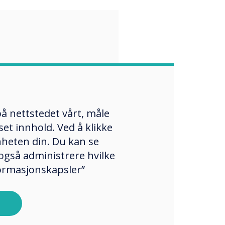
“
re always seeking
vide teachers
å nettstedet vårt, måle
udents with the
et innhold. Ved å klikke
enheten din. Du kan se
 technology.
også administrere hvilke
formasjonskapsler”