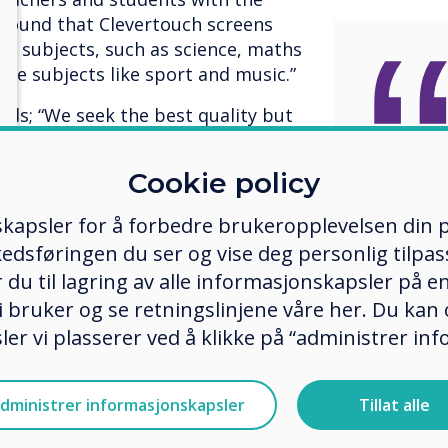
 found that Clevertouch screens
ent subjects, such as science, maths
tive subjects like sport and music.”
adds; “We seek the best quality but
“ISK a
Cookie policy
t more.
to pro
kapsler for å forbedre brukeropplevelsen din p
and st
edsføringen du ser og vise deg personlig tilpass
ker du til lagring av alle informasjonskapsler på 
latest
 bruker og se retningslinjene våre her. Du kan 
er vi plasserer ved å klikke på “administrer in
dministrer informasjonskapsler
Tillat alle