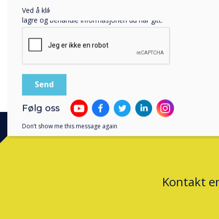
Ved å klikke på send gir du samtykke til Clevertouch til å
lagre og behandle informasjonen du har gitt.
Følg oss
Don’t show me this message again
Kontakt e