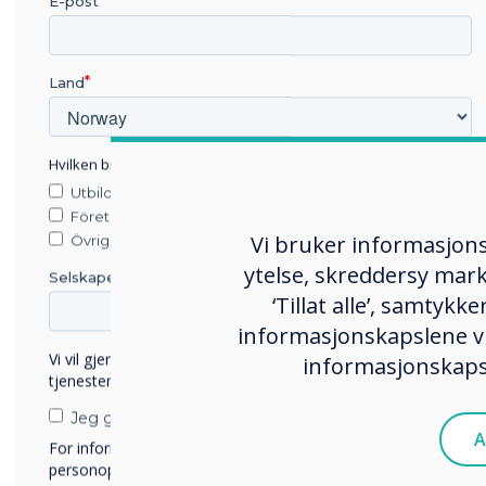
E-post
latest technology. We have
help the teachers in differ
and English, and even in ac
Land
IT Partner, Ziad El Banna, 
also the best price.”
Hvilken bransje jobber du i?
Watch the video to find ou
Utbildning
Företag
Vi bruker informasjons
Övriga
ytelse, skreddersy mark
Selskapets navn
‘Tillat alle’, samtyk
informasjonskapslene vi
Vi vil gjerne kontakte deg angående våre produkter og
informasjonskapsl
tjenester via e-post, telefon eller post.
Jeg godtar å motta kommunikasjon fra Clevertouch.
A
For informasjon om hvordan vi samler inn og bruker
personopplysningene dine, se vår
personvernerklæring
.