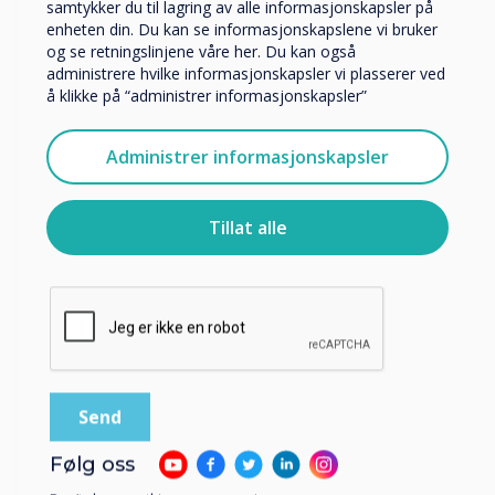
samtykker du til lagring av alle informasjonskapsler på
enheten din. Du kan se informasjonskapslene vi bruker
og se retningslinjene våre her. Du kan også
administrere hvilke informasjonskapsler vi plasserer ved
Vi vil gjerne kontakte deg angående våre produkter og
å klikke på “administrer informasjonskapsler”
tjenester via e-post, telefon eller post.
Jeg godtar å motta kommunikasjon fra
Administrer informasjonskapsler
Clevertouch.
For informasjon om hvordan vi samler inn og bruker
IMPACT Max
personopplysningene dine, se vår
personvernerklæring
.
Tillat alle
Learn more
Ved å klikke på send gir du samtykke til Clevertouch til å
lagre og behandle informasjonen du har gitt.
Følg oss