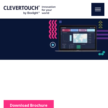
CleverMDM
An innovative solution
Total control of your organisation
in just one click.
Download Brochure