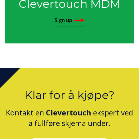
Clevertouch MDM
Sign up
Klar for å kjøpe?
Kontakt en
Clevertouch
ekspert ved
å fullføre skjema under.