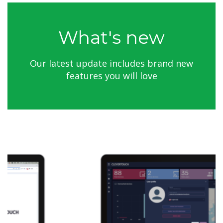
What's new
Our latest update includes brand new
features you will love