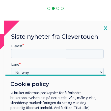
Cl
X
Siste nyheter fra Clevertouch
MDM Software
E-post
MDM is compatible with
Land
Cookie policy
Hvilken bransje jobber du i?
Utbildning
Vi bruker informasjonskapsler for å forbedre
Företag
brukeropplevelsen din på nettstedet vårt, måle ytelse,
Övriga
skreddersy markedsføringen du ser og vise deg
personlig tilpasset innhold. Ved å klikke ‘Tillat alle’,
Selskapets navn