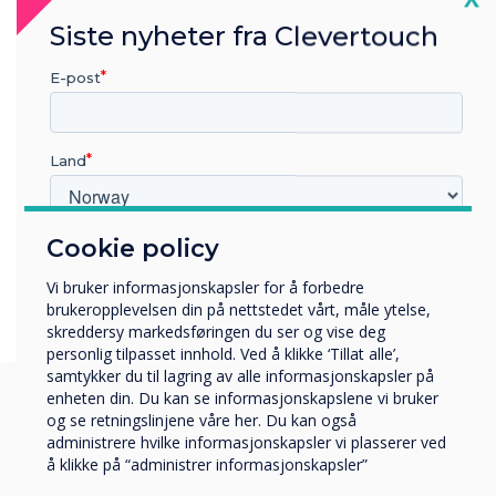
rLive digital skilting
vår døgnåpne avspillingsskjer
asjon og AirServer for
med CleverLive digital skilting
Siste nyheter fra Clevertouch
skjermdeling.
E-post
Utforsk CL Pro Extra
Land
Cookie policy
Hvilken bransje jobber du i?
Utbildning
Vi bruker informasjonskapsler for å forbedre
Företag
brukeropplevelsen din på nettstedet vårt, måle ytelse,
Övriga
skreddersy markedsføringen du ser og vise deg
personlig tilpasset innhold. Ved å klikke ‘Tillat alle’,
Selskapets navn
samtykker du til lagring av alle informasjonskapsler på
enheten din. Du kan se informasjonskapslene vi bruker
og se retningslinjene våre her. Du kan også
administrere hvilke informasjonskapsler vi plasserer ved
Vi vil gjerne kontakte deg angående våre produkter og
Du kan synes disse er
å klikke på “administrer informasjonskapsler”
tjenester via e-post, telefon eller post.