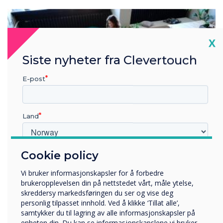
Cl
X
Siste nyheter fra Clevertouch
E-post
Land
Cookie policy
Hvilken bransje jobber du i?
Utbildning
Vi bruker informasjonskapsler for å forbedre
Företag
brukeropplevelsen din på nettstedet vårt, måle ytelse,
Övriga
skreddersy markedsføringen du ser og vise deg
Workplace Guide
personlig tilpasset innhold. Ved å klikke ‘Tillat alle’,
Selskapets navn
samtykker du til lagring av alle informasjonskapsler på
enheten din. Du kan se informasjonskapslene vi bruker