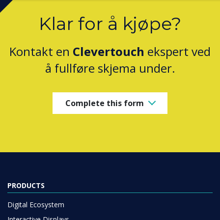
Klar for å kjøpe?
Kontakt en
Clevertouch
ekspert ved
å fullføre skjema under.
Complete this form
PRODUCTS
Digital Ecosystem
Interactive Displays