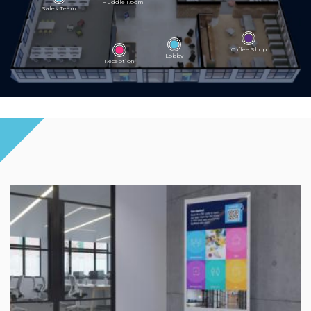
Huddle Room
Sales Team
Coffee Shop
Lobby
Reception