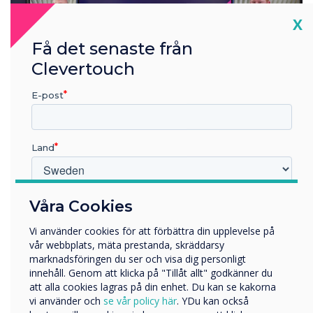
Cl
X
Få det senaste från
Clevertouch
E-post
Clevershare | Screen sharing with
Clevertouch interactive displays
Land
Vilken bransch arbetar du inom?
Våra Cookies
Utbildning
Vi använder cookies för att förbättra din upplevelse på
Företag
vår webbplats, mäta prestanda, skräddarsy
Övriga
marknadsföringen du ser och visa dig personligt
innehåll. Genom att klicka på "Tillåt allt" godkänner du
Företagets namn
att alla cookies lagras på din enhet. Du kan se kakorna
vi använder och
se vår policy här
. YDu kan också