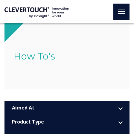
How To's
Aimed At
Product Type