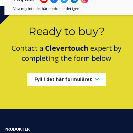
Visa mig inte det här meddelandet igen
Ready to buy?
Contact a
Clevertouch
expert by
completing the form below
Fyll i det här formuläret
PRODUKTER