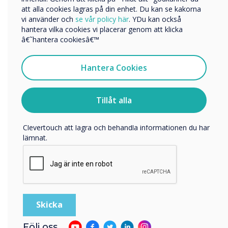
att alla cookies lagras på din enhet. Du kan se kakorna
“
vi använder och
se vår policy här
. YDu kan också
hantera vilka cookies vi placerar genom att klicka
Vi skulle vilja kontakta dig angående våra produkter och
â€˜hantera cookiesâ€™
tjänster via e-post, telefon eller post.
Jag samtycker till att ta emot kommunikation från
Hantera Cookies
Clevertouch
För information om hur vi samlar in och använder dina
The unique offering ensures
personuppgifter, besök vår
integritetspolicy
.
Tillåt alla
CleverLive is the most cost-
Genom att klicka på skicka ger du ditt samtycke till
Clevertouch att lagra och behandla informationen du har
effective option for digital
lämnat.
communications."
Följ oss