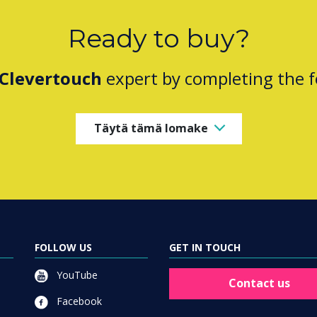
Ready to buy?
Clevertouch
expert by completing the 
Täytä tämä lomake
FOLLOW US
GET IN TOUCH
YouTube
Contact us
Facebook