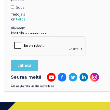
Suostun vastaanottamaan viestejä Clevertouch.
Tietoja siitä, miten keräämme ja käytämme henkilötietojasi,
on
tietosuojaselosteessamme
.
Klikkaamalla lähetä annat Clevertouch luvan tallentaa ja
käsitellä antamiasi tietoja.
Seuraa meitä
Älä näytä tätä viestiä uudelleen