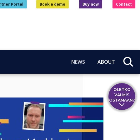
rtner Portal
Book a demo
Buy now
Contact
NEWS
ABOUT
OLETKO
VALMIS
OSTAMAAN?