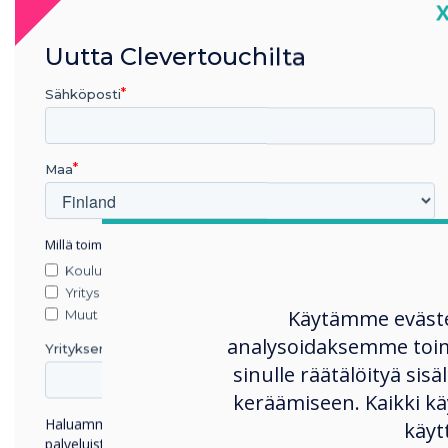
C
Uutta Clevertouchilta
Sähköposti
Maa
For more information, ple
Millä toimialalla työskentelet
Koulutus
Yritys
Käytämme eväst
Muut
analysoidaksemme toi
Yrityksen nimi
sinulle räätälöityä sisä
keräämiseen. Kaikki 
Haluamme ottaa sinuun yhteyttä tuotteistamme ja
käyt
palveluistamme sähköpostitse, puhelimitse tai postitse.