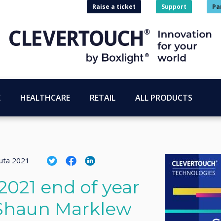
Raise a ticket
Support
Pa
E
HEALTHCARE
RETAIL
ALL PRODUCTS
uuta 2021
2021 end of year
 Shaun Marklew