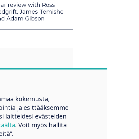
ar review with Ross
edgrift, James Temishe
nd Adam Gibson
“
touch helps
amaa kokemusta,
 work together
ntia ja esittääksemme
si laitteidesi evästeiden
 efficient ways,
täältä
. Voit myös hallita
ing that is very
itä”.