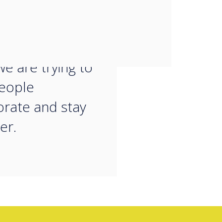
ant to people
sinesses alike,
se turbulent
we are trying to
eople
orate and stay
er.