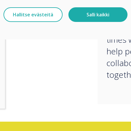
import
and bu
Hallitse evästeitä
Salli kaikki
in the
times 
help p
collab
togeth