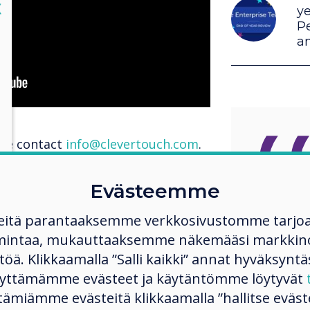
lose
X
ye
P
a
ase contact
info@clevertouch.com
.
Evästeemme
Clever
eitä parantaaksemme verkkosivustomme tarjo
people
mintaa, mukauttaaksemme näkemääsi markkinoi
ltöä. Klikkaamalla ”Salli kaikki” annat hyväksyntä
in more
käyttämämme evästeet ja käytäntömme löytyvät
someth
tämiämme evästeitä klikkaamalla ”hallitse eväste