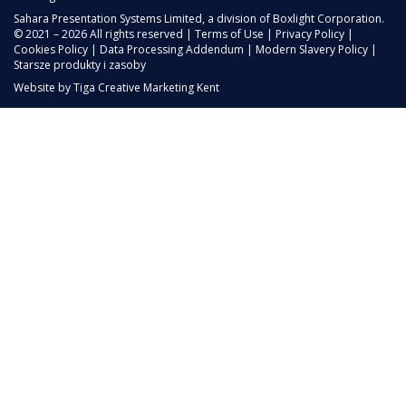
Sahara Presentation Systems Limited, a division of Boxlight Corporation.
© 2021 – 2026 All rights reserved |
Terms of Use
|
Privacy Policy
|
Cookies Policy
|
Data Processing Addendum
|
Modern Slavery Policy
|
Starsze produkty i zasoby
Website by
Tiga Creative Marketing Kent