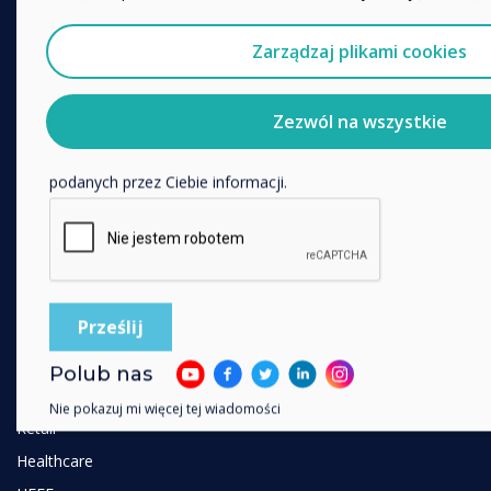
Chcielibyśmy się z Tobą skontaktować w sprawie naszych pro
pośrednictwem poczty elektronicznej, telefonu lub poczty.
Digital Ecosystem
Zarządzaj plikami cookies
Wyrażam zgodę na otrzymywanie informacji od Clever
Interactive Displays
Aby uzyskać informacje o tym, jak gromadzimy i wykorzyst
Commercial Displays
Zezwól na wszystkie
odwiedź naszą
politykę prywatności.
Digital Signage
Klikając Wyślij, wyrażasz zgodę na przechowywanie i przetwar
Room Booking
podanych przez Ciebie informacji.
Software
Unified Comms
Accessories
Collaboration
ROZWIĄZANIA
Polub nas
Enterprise
Nie pokazuj mi więcej tej wiadomości
Retail
Healthcare