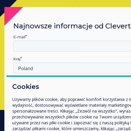
Kup
Najnowsze informacje od Clever
E-mail
Skontaktuj się z ekspertem
Clevertouch
, wypełniając poniższy
formularz
Kraj
Wypełnij ten formularz
W jakiej branży pracujesz?
Cookies
Edukacja
Przedsiębiorstwo
Używamy plików cookie, aby poprawić komfort korzystania z n
Inne
wydajność, dostosowywać wyświetlane materiały marketingow
spersonalizowane treści. Klikając „Zezwól na wszystko”, wyra
Nazwa firmy
przechowywanie wszystkich plików cookie na Twoim urządzen
używane przez nas pliki cookie i zapoznać się z naszą polityką
zarządzać plikami cookie, które umieszczamy, klikając „zarządz
PRODUKTY