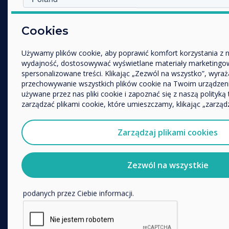
Unified Comms
Accessories
W jakiej branży pracujesz?
Cookies
Edukacja
Collaboration
Przedsiębiorstwo
Używamy plików cookie, aby poprawić komfort korzystania z n
Inne
ROZWIĄZANIA
wydajność, dostosowywać wyświetlane materiały marketingow
spersonalizowane treści. Klikając „Zezwól na wszystko”, wyra
Nazwa firmy
Enterprise
przechowywanie wszystkich plików cookie na Twoim urządzen
używane przez nas pliki cookie i zapoznać się z naszą polityką
Retail
zarządzać plikami cookie, które umieszczamy, klikając „zarządz
Healthcare
Chcielibyśmy się z Tobą skontaktować w sprawie naszych pro
pośrednictwem poczty elektronicznej, telefonu lub poczty.
HEFE
Zarządzaj plikami cookies
Wyrażam zgodę na otrzymywanie informacji od Clever
Customer stories
Aby uzyskać informacje o tym, jak gromadzimy i wykorzyst
Work From Home
Zezwól na wszystkie
odwiedź naszą
politykę prywatności.
FOLLOW US
Klikając Wyślij, wyrażasz zgodę na przechowywanie i przetwar
podanych przez Ciebie informacji.
YouTube
Facebook