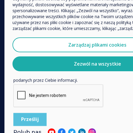
Inne
Enterprise
wydajność, dostosowywać wyświetlane materiały marketingow
spersonalizowane treści. Klikając „Zezwól na wszystko”, wyra
Nazwa firmy
Retail
przechowywanie wszystkich plików cookie na Twoim urządzen
Healthcare
używane przez nas pliki cookie i zapoznać się z naszą polityką
zarządzać plikami cookie, które umieszczamy, klikając „zarządz
HEFE
Chcielibyśmy się z Tobą skontaktować w sprawie naszych pro
Customer stories
pośrednictwem poczty elektronicznej, telefonu lub poczty.
Zarządzaj plikami cookies
Work From Home
Wyrażam zgodę na otrzymywanie informacji od Clever
Aby uzyskać informacje o tym, jak gromadzimy i wykorzyst
FOLLOW US
Zezwól na wszystkie
odwiedź naszą
politykę prywatności.
YouTube
Klikając Wyślij, wyrażasz zgodę na przechowywanie i przetwar
podanych przez Ciebie informacji.
Facebook
Twitter
Linkedin
Instagram
GET IN TOUCH
Polub nas