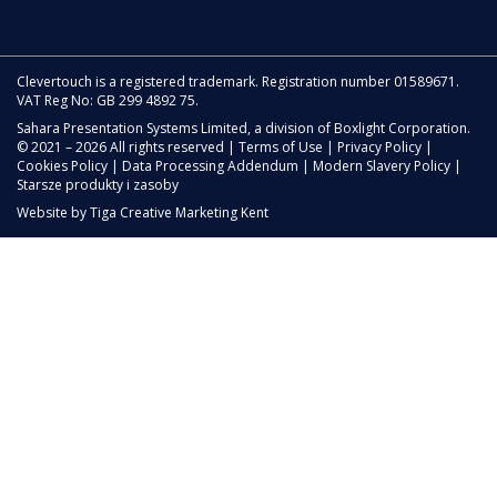
Clevertouch is a registered trademark. Registration number 01589671.
VAT Reg No: GB 299 4892 75.
Sahara Presentation Systems Limited, a division of Boxlight Corporation.
© 2021 – 2026 All rights reserved |
Terms of Use
|
Privacy Policy
|
Cookies Policy
|
Data Processing Addendum
|
Modern Slavery Policy
|
Starsze produkty i zasoby
Website by
Tiga Creative Marketing Kent