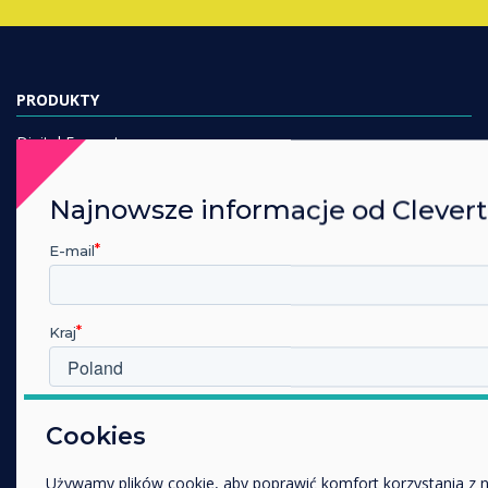
PRODUKTY
Digital Ecosystem
Interactive Displays
Najnowsze informacje od Clever
Commercial Displays
Digital Signage
E-mail
Room Booking
Software
Kraj
Unified Comms
Accessories
Collaboration
W jakiej branży pracujesz?
Cookies
Edukacja
ROZWIĄZANIA
Przedsiębiorstwo
Używamy plików cookie, aby poprawić komfort korzystania z n