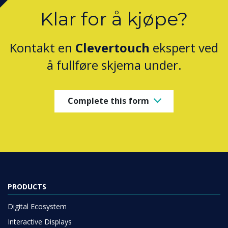
Klar for å kjøpe?
Kontakt en
Clevertouch
ekspert ved
å fullføre skjema under.
Complete this form
PRODUCTS
Digital Ecosystem
Interactive Displays