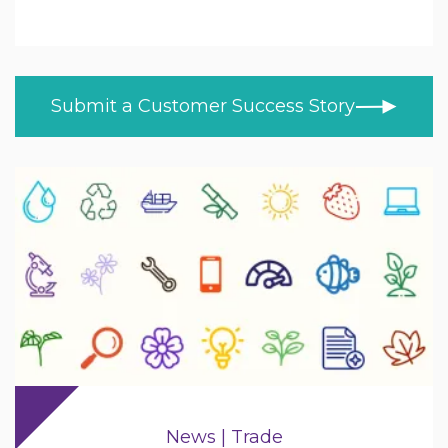
Education
ALL TOPICS
NEWS
HEFE
CUSTOMER STORIES
Healthcare
Submit a Customer Success Story
BLOG
Retail
VIDEOS
LEARN AT HOME
Trade
PRODUCT NEWS
MOD/Government
News | Trade