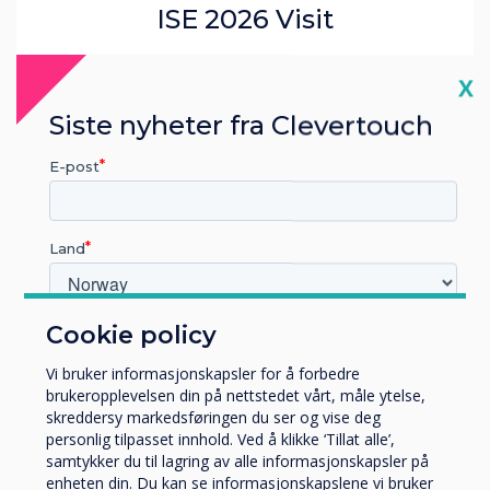
ISE 2026 Visit
Read more
Cl
X
Siste nyheter fra Clevertouch
E-post
Land
Cookie policy
Hvilken bransje jobber du i?
Utbildning
Vi bruker informasjonskapsler for å forbedre
Företag
brukeropplevelsen din på nettstedet vårt, måle ytelse,
Övriga
skreddersy markedsføringen du ser og vise deg
personlig tilpasset innhold. Ved å klikke ‘Tillat alle’,
Selskapets navn
samtykker du til lagring av alle informasjonskapsler på
enheten din. Du kan se informasjonskapslene vi bruker