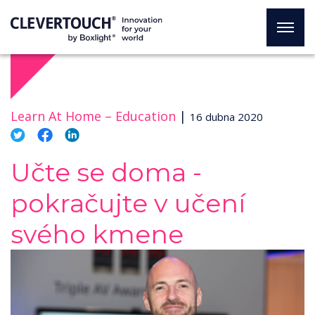
Learn At Home –
Education
|
16 dubna 2020
Učte se doma -
pokračujte v učení
svého kmene