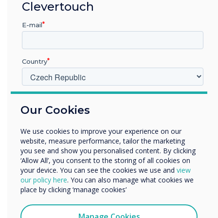
Clevertouch
E-mail
Country
“
V jakém odvětví pracujete?
Our Cookies
Vzdělávání
Podnik
We use cookies to improve your experience on our
Další
website, measure performance, tailor the marketing
Název společnosti
you see and show you personalised content. By clicking
Tato zábavná interaktivní
‘Allow All’, you consent to the storing of all cookies on
your device. You can see the cookies we use and
view
vzdělávací videa mají
our policy here
. You can also manage what cookies we
Rádi bychom vás kontaktovali ohledně našich produktů a
place by clicking ‘manage cookies’
služeb e-mailem, telefonicky nebo poštou.
rodičům poskytnout
Souhlasím se zasíláním zpráv od společnosti
Manage Cookies