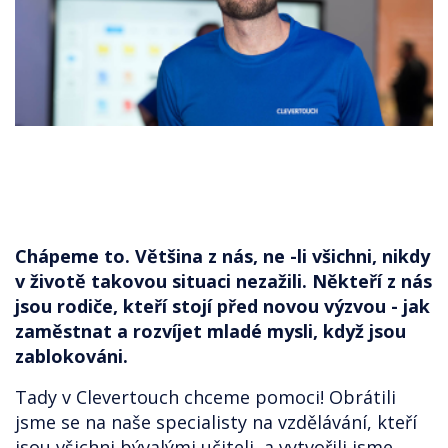
Chápeme to. Většina z nás, ne -li všichni, nikdy
v životě takovou situaci nezažili. Někteří z nás
jsou rodiče, kteří stojí před novou výzvou - jak
zaměstnat a rozvíjet mladé mysli, když jsou
zablokováni.
Tady v Clevertouch chceme pomoci! Obrátili
jsme se na naše specialisty na vzdělávání, kteří
jsou všichni bývalými učiteli, a vytvořili jsme