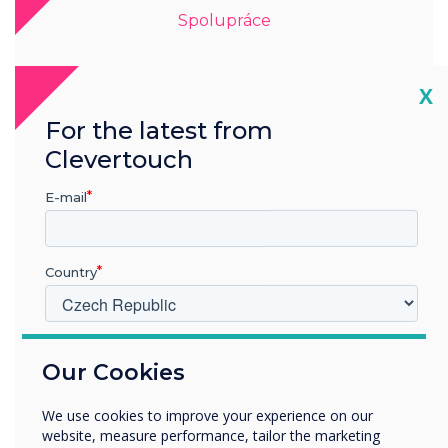
Spolupráce
Interaktivní displeje
Cl
X
For the latest from
Naše interaktivní dotykové obrazovky
poskytují pracovní prostor pro spolupráci v
Clevertouch
reálném čase, který umožňuje účastníkům
spolupracovat v otevřeném prostředí a
E-mail
zároveň zajistit, aby systémy spolupráce a
základní sítě zůstaly zcela bezpečné.
Podívejte se na naše interaktivní
Country
displeje
V jakém odvětví pracujete?
Our Cookies
Vzdělávání
Podnik
We use cookies to improve your experience on our
Další
website, measure performance, tailor the marketing