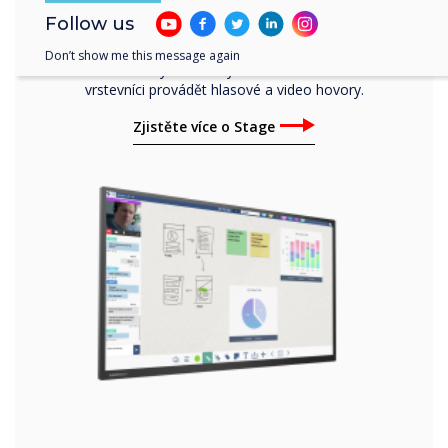
přidávat poznámky, chatovat, sdílet soubory,
Follow us
dokumenty a obrázky. Ve službě Stage
můžete používat Powerpointy, soubory PDF,
Don’t show me this message again
dokumenty a obrázky. Současně mohou
vrstevníci provádět hlasové a video hovory.
Zjistěte více o Stage