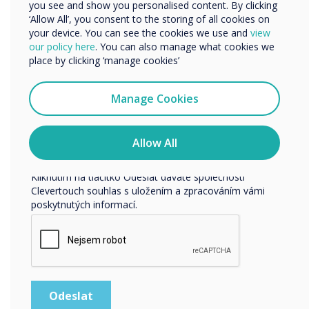
Název společnosti
you see and show you personalised content. By clicking
‘Allow All’, you consent to the storing of all cookies on
your device. You can see the cookies we use and
view
our policy here
. You can also manage what cookies we
Rádi bychom vás kontaktovali ohledně našich produktů a
place by clicking ‘manage cookies’
služeb e-mailem, telefonicky nebo poštou.
Souhlasím se zasíláním zpráv od společnosti
Manage Cookies
Clevertouch.
Informace o tom, jak shromažďujeme a používáme vaše
osobní údaje, najdete v našich zásadách ochrany
Allow All
osobních údajů.
Kliknutím na tlačítko Odeslat dáváte společnosti
Spolupráce
Clevertouch souhlas s uložením a zpracováním vámi
poskytnutých informací.
Etapa
Díky službě Stage je spolupráce v reálném
čase bezproblémová a okamžitá, jak by měla
být. Stage je nekonečný pracovní prostor pro
spolupráci, kde mohou účastníci schůzek