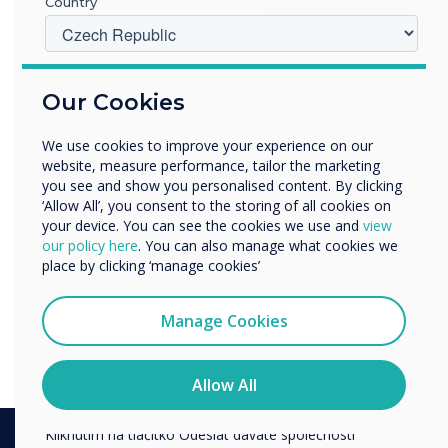
Country
V jakém odvětví pracujete?
Our Cookies
Vzdělávání
Podnik
We use cookies to improve your experience on our
Další
website, measure performance, tailor the marketing
Název společnosti
you see and show you personalised content. By clicking
Prefer a quick chat?
‘Allow All’, you consent to the storing of all cookies on
your device. You can see the cookies we use and
view
If you'd rather speak to someone,
our policy here
. You can also manage what cookies we
Rádi bychom vás kontaktovali ohledně našich produktů a
you can call us on:
place by clicking ‘manage cookies’
služeb e-mailem, telefonicky nebo poštou.
020 8319 7700
Souhlasím se zasíláním zpráv od společnosti
Manage Cookies
Clevertouch.
Informace o tom, jak shromažďujeme a používáme vaše
osobní údaje, najdete v našich zásadách ochrany
Allow All
osobních údajů.
Kliknutím na tlačítko Odeslat dáváte společnosti