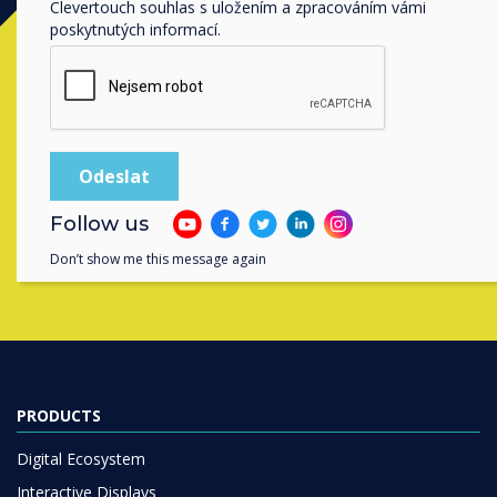
Clevertouch souhlas s uložením a zpracováním vámi
poskytnutých informací.
Ready to buy?
Contact a
Clevertouch
expert by
completing the form below
Follow us
Complete this form
Don’t show me this message again
PRODUCTS
Digital Ecosystem
Interactive Displays