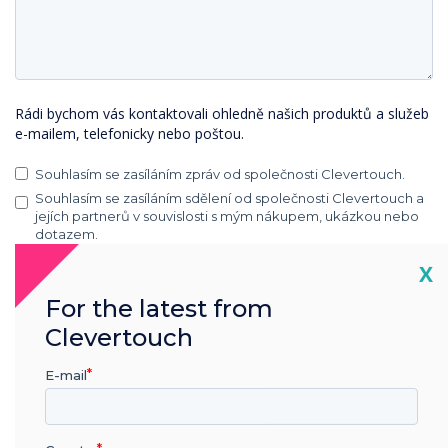
Rádi bychom vás kontaktovali ohledně našich produktů a služeb
e-mailem, telefonicky nebo poštou.
Souhlasím se zasíláním zpráv od společnosti Clevertouch.
Souhlasím se zasíláním sdělení od společnosti Clevertouch a
jejích partnerů v souvislosti s mým nákupem, ukázkou nebo
dotazem.
Cl
X
Informace o tom, jak shromažďujeme a používáme vaše osobní
údaje, najdete v našich zásadách ochrany
osobních údajů
.
For the latest from
Kliknutím na tlačítko Odeslat dáváte společnosti Clevertouch
Clevertouch
souhlas s uložením a zpracováním vámi poskytnutých informací.
E-mail