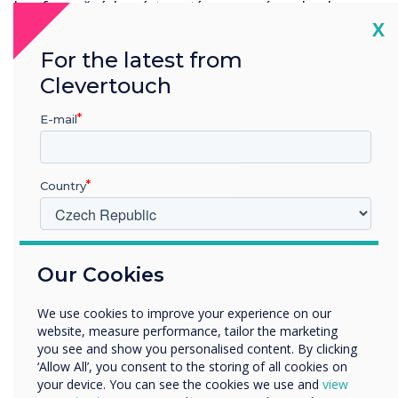
konferenčních místností pro správce budov.
Cl
X
Bude nezbytné, aby tyto systémové a provozní
For the latest from
změny byly pečlivě naplánovány a řízeny, ale
Clevertouch
větší výzvou pro podniky bude udržení emoční
pohody důsledně vzdálené pracovní síly.
E-mail
Zatímco například schůzka v Huddle Room, kde
lidé stojí 2 metry od sebe nebo dokonce vůbec
Country
nejsou v místnosti, zní směšně rozporuplně,
pravidelné týmové schůzky budou důležitější
než kdy dříve. Spojení lidí a soustředění se na
V jakém odvětví pracujete?
sdílenou obrazovku, ať už jsou v místnosti nebo
Our Cookies
Vzdělávání
ne, jim umožňuje setkávat se, komunikovat,
Podnik
chatovat, smát se, podporovat, utěšovat,
We use cookies to improve your experience on our
Další
přemýšlet a spolupracovat. Právě to dělá ze
website, measure performance, tailor the marketing
skupiny lidí produktivní tým, ať jsou kdekoli.
Název společnosti
you see and show you personalised content. By clicking
‘Allow All’, you consent to the storing of all cookies on
Stejně jako budoucnost byla vždy formována
your device. You can see the cookies we use and
view