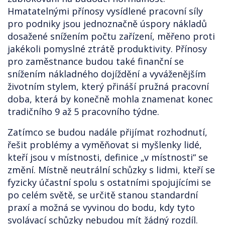
Hmatatelnými přínosy vysídlené pracovní síly
pro podniky jsou jednoznačně úspory nákladů
dosažené snížením počtu zařízení, měřeno proti
jakékoli pomyslné ztrátě produktivity. Přínosy
pro zaměstnance budou také finanční se
snížením nákladného dojíždění a vyváženějším
životním stylem, který přináší pružná pracovní
doba, která by konečně mohla znamenat konec
tradičního 9 až 5 pracovního týdne.
Zatímco se budou nadále přijímat rozhodnutí,
řešit problémy a vyměňovat si myšlenky lidé,
kteří jsou v místnosti, definice „v místnosti“ se
změní. Místně neutrální schůzky s lidmi, kteří se
fyzicky účastní spolu s ostatními spojujícími se
po celém světě, se určitě stanou standardní
praxí a možná se vyvinou do bodu, kdy tyto
svolávací schůzky nebudou mít žádný rozdíl.