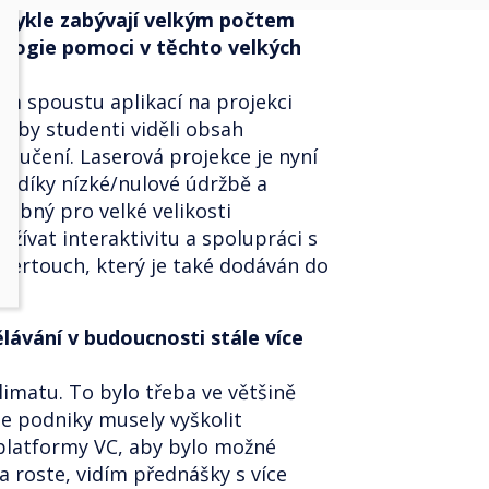
bvykle zabývají velkým počtem
ologie pomoci v těchto velkých
ím spoustu aplikací na projekci
, aby studenti viděli obsah
í učení. Laserová projekce je nyní
 díky nízké/nulové údržbě a
řebný pro velké velikosti
yužívat interaktivitu a spolupráci s
evertouch, který je také dodáván do
ělávání v budoucnosti stále více
limatu. To bylo třeba ve většině
de podniky musely vyškolit
platformy VC, aby bylo možné
a roste, vidím přednášky s více