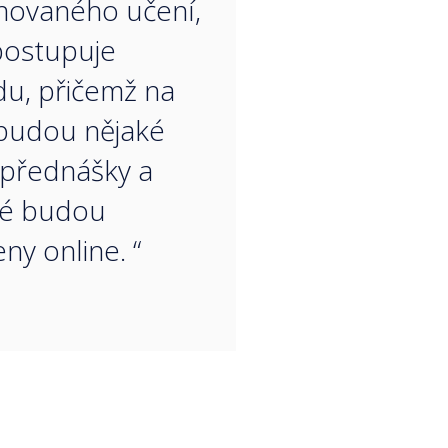
novaného učení,
postupuje
u, přičemž na
budou nějaké
přednášky a
ré budou
ny online. “