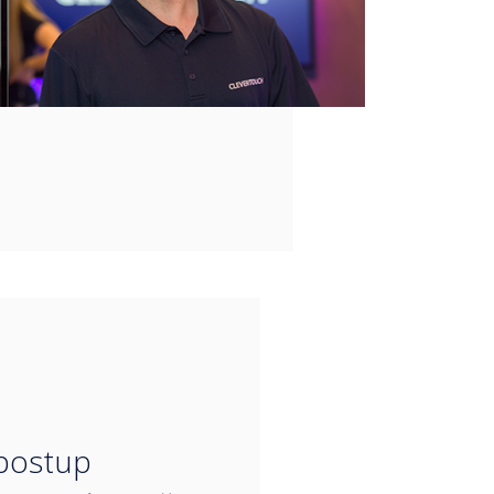
“
postup