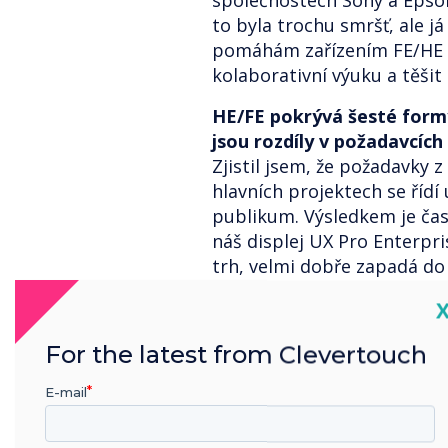
společnostech Sony a Eps
to byla trochu smršť, ale j
pomáhám zařízením FE/HE př
kolaborativní výuku a těšit 
HE/FE pokrývá šesté formy
jsou rozdíly v požadavcích
Zjistil jsem, že požadavky z 
hlavních projektech se řídí 
publikum. Výsledkem je čas
náš displej UX Pro Enterpri
trh, velmi dobře zapadá do 
rozhraní a schopnosti chodi
C
mezi požadavky víceuživate
požadavky univerzitního vý
For the latest from Clevertouch
nebo prostoru studentů. Na
vyhovuje šestým formám a 
E-mail
dojmu ze vzdělávání a také
pomůcku pro učitele -učite