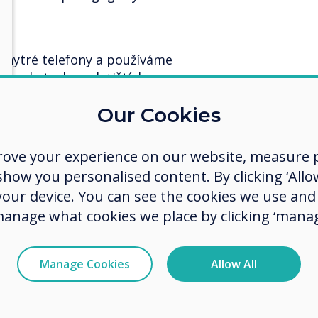
e?
chytré telefony a používáme
marketech, na letištích, v
ekávaná technologie dnešních
Our Cookies
e poskytuje bezproblémové
sta intuitivní. Spolupráci a dotyky
m displeji, ale také na vlastních
rove your experience on our website, measure p
ech studentů.
ow you personalised content. By clicking ‘Allow
 your device. You can see the cookies we use an
na přednášky přináší vlastní
ch integruje s těmito zařízeními?
manage what cookies we place by clicking ‘manag
že je agnostickou platformou.
vému sdílení obsahu pomocí naší
Manage Cookies
Allow All
o hardwarových klíčů používat
ť už Apple, Android, Mac, PC,