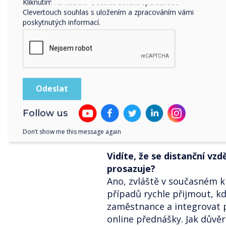
Kliknutím na tlačítko Odeslat dáváte společnosti
Přednášková divadla se o
Clevertouch souhlas s uložením a zpracováním vámi
studentů. Jak může techn
poskytnutých informací.
učebních prostorech?
V přednáškových sálech vid
velkých prostor. Je důležité
dodávaný za účelem zlepšen
v těchto prostorech normou
vysokému jasu, který je pot
obrazovky. I zde lze stále v
Follow us
interaktivním displejem Cl
Don’t show me this message again
projektoru.
Vidíte, že se distanční vzd
prosazuje?
Ano, zvláště v současném k
případů rychle přijmout, k
zaměstnance a integrovat 
online přednášky. Jak důvěr