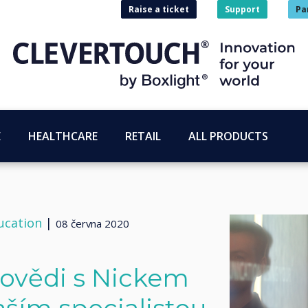
Raise a ticket
Support
Pa
E
HEALTHCARE
RETAIL
ALL PRODUCTS
ucation
|
08 června 2020
ovědi s Nickem