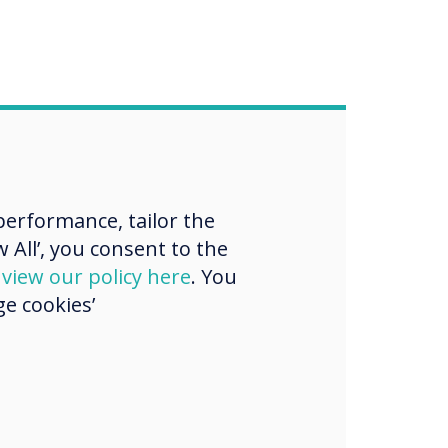
erformance, tailor the
 All’, you consent to the
d
view our policy here
. You
e cookies’