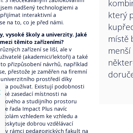
on. S neočekávaným zablokováním
kombi
á jsem nadšený technologiemi a
který 
ijímat interaktivní a
se na to, co je před námi.
kupřed
, vysoké školy a univerzity. Jaké
místě 
 mezi těmito zařízeními?
menší 
různých zařízení se liší, ale v
uživatelé (akademici/lektoři) a také
někte
to přizpůsobení návrhů, například
se, přestože je zaměřen na firemní
doruče
univerzitního prostředí díky
t a používat. Existují podobnosti
lose
X
lské zasedací místnosti na
ukového a studijního prostoru
še řada Impact Plus navíc
školám vzhledem ke vzhledu a
 poskytuje dobrou vzdělávací
le v rámci pedagogických fakult na