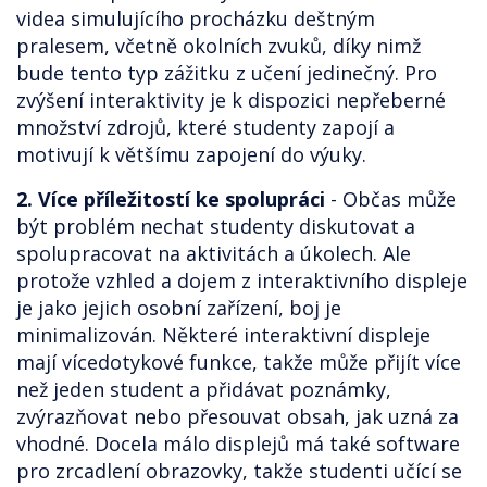
videa simulujícího procházku deštným
pralesem, včetně okolních zvuků, díky nimž
bude tento typ zážitku z učení jedinečný. Pro
zvýšení interaktivity je k dispozici nepřeberné
množství zdrojů, které studenty zapojí a
motivují k většímu zapojení do výuky.
2. Více příležitostí ke spolupráci
- Občas může
být problém nechat studenty diskutovat a
spolupracovat na aktivitách a úkolech. Ale
protože vzhled a dojem z interaktivního displeje
je jako jejich osobní zařízení, boj je
minimalizován. Některé interaktivní displeje
mají vícedotykové funkce, takže může přijít více
než jeden student a přidávat poznámky,
zvýrazňovat nebo přesouvat obsah, jak uzná za
vhodné. Docela málo displejů má také software
pro zrcadlení obrazovky, takže studenti učící se