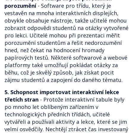
porozumění
- Software pro třídu, který je
vestavěn na mnoha interaktivních displejích,
obvykle obsahuje nástroje, takže učitelé mohou
zobrazit odpovědi studentů na otázky vytvořené
pro lekci. Učitelé mohou při prezentaci měřit
porozumění studentům a řešit nedorozumění
hned, než čekat na hodnocení hromady
papírových testů. Některé softwarové a webové
platformy také umožňují pokládat otázky za
běhu, což je skvělý způsob, jak získat pocit
zájmu studentů a zapojení do daného tématu.
5. Schopnost importovat interaktivní lekce
třetích stran
- Protože interaktivní tabule byly
po mnoho let oblíbeným zařízením v
technologických předních třídách, učitelé
vytvářeli a používali aktivity a lekce, které se jim
velmi osvědčily. Nechtějí ztrácet čas investovaný