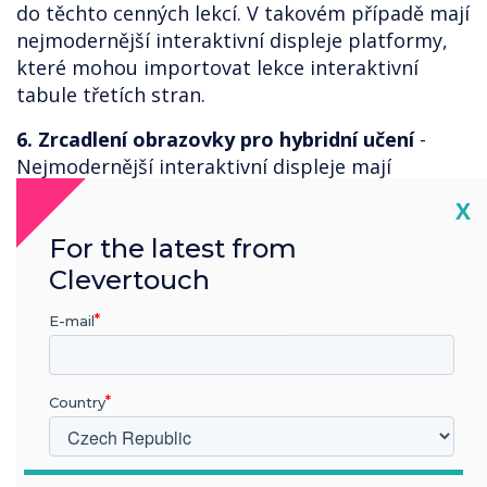
do těchto cenných lekcí. V takovém případě mají
nejmodernější interaktivní displeje platformy,
které mohou importovat lekce interaktivní
tabule třetích stran.
6. Zrcadlení obrazovky pro hybridní učení
-
Nejmodernější interaktivní displeje mají
software pro zrcadlení obrazovky, který
Cl
X
umožňuje učitelům odesílat obrázky na displej
For the latest from
do studentských zařízení. Studenti mohou k
obrázkům přidávat poznámky, které může vidět
Clevertouch
kdokoli, kdo si prohlíží displej. To je užitečné
E-mail
zejména v hybridních učebních prostředích, kdy
se někteří studenti učí z domova. Tito studenti
se mohou účastnit diskusí ve třídě a
Country
spolupracovat na úkolech pomocí svých
webových zařízení.
7. Dostupnost pro studenty se zdravotním
V jakém odvětví pracujete?