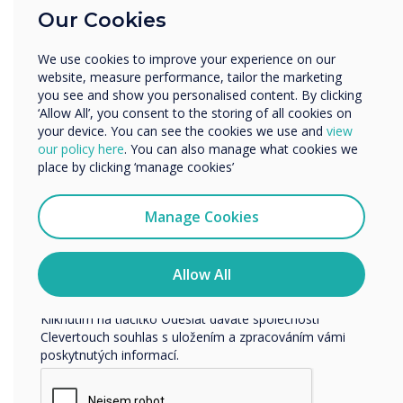
Our Cookies
postižením
- Bylo také prokázáno, že
Vzdělávání
interaktivní displeje pomáhají studentům s
Podnik
We use cookies to improve your experience on our
Další
různým postižením aktivně se účastnit výuky.
website, measure performance, tailor the marketing
Například studenti, kteří mají potíže s
Název společnosti
you see and show you personalised content. By clicking
uchopením nástrojů pro psaní, jako je tužka
‘Allow All’, you consent to the storing of all cookies on
nebo stylus, mohou k vytváření anotací na
your device. You can see the cookies we use and
view
our policy here
. You can also manage what cookies we
interaktivním displeji použít prsty nebo dlaň.
Rádi bychom vás kontaktovali ohledně našich produktů a
place by clicking ‘manage cookies’
Displeje namontované na vozících pomáhají
služeb e-mailem, telefonicky nebo poštou.
studentům, kteří nejsou schopni dojít k tabuli
Souhlasím se zasíláním zpráv od společnosti
Manage Cookies
nebo se k ní postavit. Vynikající příklad
Clevertouch.
způsobů, jak učitelé speciálního vzdělávání
Informace o tom, jak shromažďujeme a používáme vaše
používali interaktivní displeje, najdete v článku
osobní údaje, najdete v našich zásadách ochrany
Allow All
Interaktivní učení pro studenty se speciálními
osobních údajů.
potřebami.
Kliknutím na tlačítko Odeslat dáváte společnosti
Clevertouch souhlas s uložením a zpracováním vámi
8. Začlenění učení STEM
- Začlenění aktivit a
poskytnutých informací.
lekcí STEM může být náročné začlenit témata
do života. Díky interaktivním displejům mohou