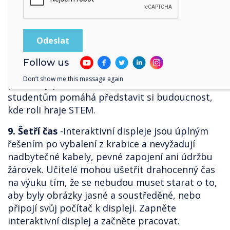
studenti plánovat a usnadňovat experimenty,
sdílet zjištění a výsledky a zvát spolupráci,
zejména pokud je displej vybaven softwarem
pro zrcadlení obrazovky. Kurzy přírodovědných
předmětů, které obsahují interaktivní displeje,
Follow us
nadšeně hovoří o možnosti pozvat odborníky na
Don’t show me this message again
pohovory prostřednictvím videokonferencí, což
studentům pomáhá představit si budoucnost,
kde roli hraje STEM.
9. Šetří čas
-Interaktivní displeje jsou úplným
řešením po vybalení z krabice a nevyžadují
nadbytečné kabely, pevné zapojení ani údržbu
žárovek. Učitelé mohou ušetřit drahocenný čas
na výuku tím, že se nebudou muset starat o to,
aby byly obrázky jasné a soustředěné, nebo
připojí svůj počítač k displeji. Zapněte
interaktivní displej a začněte pracovat.