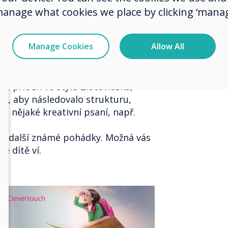
manage what cookies we place by clicking ‘manag
Manage Cookies
Allow All
tní příběh ve stylu Zlatovláska,
tě, aby následovalo strukturu,
te nějaké kreativní psaní, např.
.
jte další známé pohádky. Možná vás
e dítě ví.