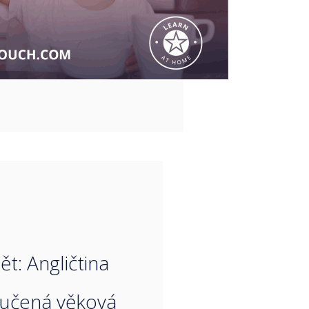
“
t: Angličtina
učená věková