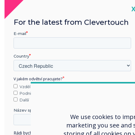
příběh, který dobře zn
C
porozumění a jazykový
věty? Jsou v jejich sl
For the latest from Clevertouch
chápou důležité dějov
VY byste měli sdílet sv
E-mail
příběhy) se svým dítě
ústního příběhu a povz
Country
V jakém odvětví pracujete?
Vzdělávání
Podnik
Další
Název společnosti
We use cookies to imp
marketing you see and sh
storing of all cookies on
Rádi bychom vás kontaktovali ohledně našich produktů a