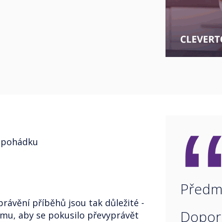
 pohádku
Předmě
rávění příběhů jsou tak důležité -
Dopor
omu, aby se pokusilo převyprávět