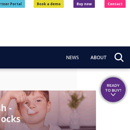
rtner Portal
Book a demo
Buy now
Contact
NEWS
ABOUT
READY
TO BUY?