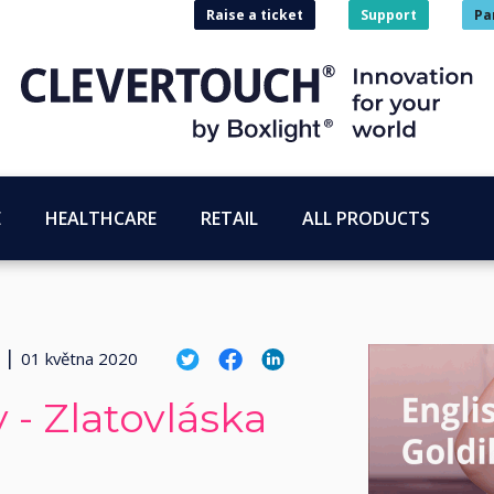
Raise a ticket
Support
Pa
E
HEALTHCARE
RETAIL
ALL PRODUCTS
|
01 května 2020
y - Zlatovláska