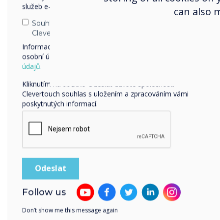
služeb e-mailem, telefonicky nebo poštou.
can also 
Souhlasím se zasíláním zpráv od společnosti
Clevertouch.
Informace o tom, jak shromažďujeme a používáme vaše
osobní údaje, najdete v našich zásadách ochrany
osobních
Nápady na další období:
údajů.
Naplánujte si svůj vlas
Kliknutím na tlačítko Odeslat dáváte společnosti
Clevertouch souhlas s uložením a zpracováním vámi
který povzbudí vaše dí
poskytnutých informací.
kterou už zná, ale zkus
Smellysocks a Tři draci
Sdílejte nebo si zahra
překvapí, kolik toho vaš
Follow us
Don’t show me this message again