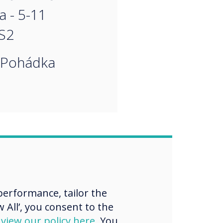
a - 5-11
S2
 Pohádka
erformance, tailor the
 All’, you consent to the
d
view our policy here
. You