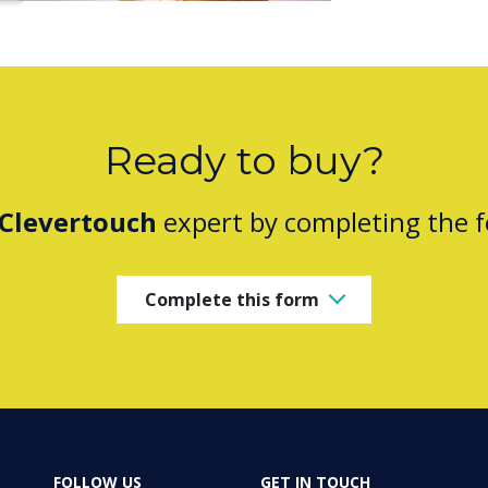
Ready to buy?
Clevertouch
expert by completing the 
Complete this form
FOLLOW US
GET IN TOUCH