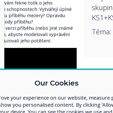
á, vám řekne tolik o jeho
skupin
lose
X
ch schopnostech. Vytvářejí úplné
ovníku příběhu mezery? Opravdu
KS1+K
é body příběhu?
oji verzi příběhu (nebo jiné známé
Téma:
tem, abyste modelovali vyprávění
buzovali jeho potěšení.
Our Cookies
rove your experience on our website, measure p
ow you personalised content. By clicking ‘Allow
 your device. You can see the cookies we use an