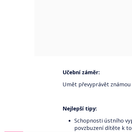
Učební záměr:
Umět převyprávět známou
Nejlepší tipy:
Schopnosti ústního vyp
povzbuzení dítěte k t