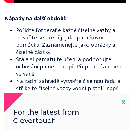
Nápady na další období:
Pořiďte fotografie každé číselné vazby a
posuňte se později jako paměťovou
pomůcku. Zaznamenejte jako obrázky a
číselné částky.
Stále si pamatujte učení a podporujte
uchování paměti - např. Při procházce nebo
ve vaně!
Na zadní zahradě vytvořte číselnou řadu a
stříkejte číselné vazby vodní pistolí, např.
Stříkněte číslo, které odpovídá číslu 7,
Cl
X
abyste vytvořili 10.
For the latest from
Clevertouch