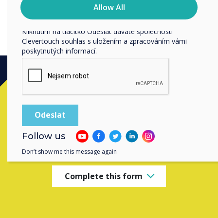
osobní údaje, najdete v našich zásadách ochrany
Allow All
osobních údajů.
Kliknutím na tlačítko Odeslat dáváte společnosti
Clevertouch souhlas s uložením a zpracováním vámi
poskytnutých informací.
Ready to buy?
Contact a
Clevertouch
expert by
Follow us
completing the form below
Don’t show me this message again
Complete this form