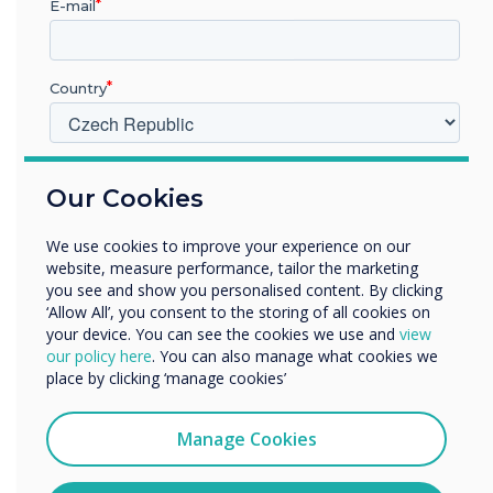
E-mail
Country
“
V jakém odvětví pracujete?
Our Cookies
Vzdělávání
Podnik
We use cookies to improve your experience on our
Další
Předmět: Matematika
website, measure performance, tailor the marketing
Název společnosti
you see and show you personalised content. By clicking
‘Allow All’, you consent to the storing of all cookies on
Doporučená věková skupina
your device. You can see the cookies we use and
view
our policy here
. You can also manage what cookies we
Rádi bychom vás kontaktovali ohledně našich produktů a
- 5-7 KS1
place by clicking ‘manage cookies’
služeb e-mailem, telefonicky nebo poštou.
Souhlasím se zasíláním zpráv od společnosti
Téma: Číselné dluhopisy
Manage Cookies
Clevertouch.
Informace o tom, jak shromažďujeme a používáme vaše