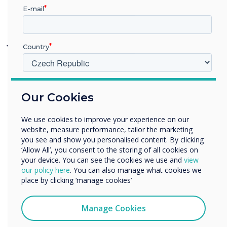
E-mail
Jaký dopad má nová technologie na
Country
studenty a učitele?
„Nové panely Clevertouch byly pro mnohé z
V jakém odvětví pracujete?
našich tříd hrou, která mění hru,“ říká John,
Our Cookies
Vzdělávání
„učitelé, kteří dříve používali své zařízení
Podnik
pouze k projekci, nyní plně využívají IFP.
We use cookies to improve your experience on our
Další
website, measure performance, tailor the marketing
Zpětná vazba od učitelů byla v drtivé většině
Název společnosti
you see and show you personalised content. By clicking
pozitivní.
‘Allow All’, you consent to the storing of all cookies on
your device. You can see the cookies we use and
view
„Ve skutečnosti učitelé, kteří ještě nedostali
our policy here
. You can also manage what cookies we
Rádi bychom vás kontaktovali ohledně našich produktů a
place by clicking ‘manage cookies’
Clevertouch, neustále požadují jeden pro
služeb e-mailem, telefonicky nebo poštou.
svou třídu. Plánovali jsme přidat dalších 30
Souhlasím se zasíláním zpráv od společnosti
Manage Cookies
panelů každý školní rok, dokud nebudeme
Clevertouch.
mít jeden v každé třídě, ale zpětná vazba