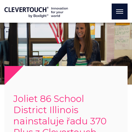
Joliet 86 School
District Illinois
nainstaluje řadu 370