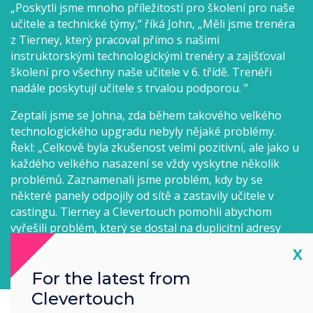
„Poskytli jsme mnoho příležitostí pro školení pro naše
učitele a technické týmy,“ říká John, „Měli jsme trenéra
z Tierney, který pracoval přímo s našimi
instruktorskými technologickými trenéry a zajišťoval
školení pro všechny naše učitele v 6. třídě. Trenéři
nadále poskytují učitele s trvalou podporou. "
Zeptali jsme se Johna, zda během takového velkého
technologického upgradu nebyly nějaké problémy.
Řekl: „Celkově byla zkušenost velmi pozitivní, ale jako u
každého velkého nasazení se vždy vyskytne několik
problémů. Zaznamenali jsme problém, kdy by se
některé panely odpojily od sítě a zastavily učitele v
castingu. Tierney a Clevertouch pomohli abychom
vyřešili problém, který se dostal na duplicitní adresy
MAC u některých modulů Android. Jakmile jsme
Cl
X
problému porozuměli, dokázali jsme ho rychle vyřešit. “
For the latest from
Clevertouch