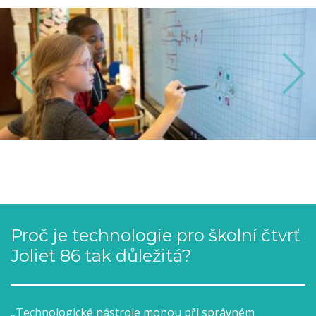
Previous
Next
Proč je technologie pro školní čtvrť
Joliet 86 tak důležitá?
„Technologické nástroje mohou při správném