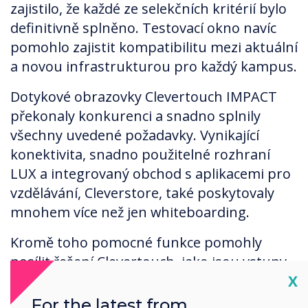
zajistilo, že každé ze selekčních kritérií bylo
definitivně splněno. Testovací okno navíc
pomohlo zajistit kompatibilitu mezi aktuální
a novou infrastrukturou pro každý kampus.
Dotykové obrazovky Clevertouch IMPACT
překonaly konkurenci a snadno splnily
všechny uvedené požadavky. Vynikající
konektivita, snadno použitelné rozhraní
LUX a integrovaný obchod s aplikacemi pro
vzdělávání, Cleverstore, také poskytovaly
mnohem více než jen whiteboarding.
Kromě toho pomocné funkce pomohly
posílit řešení Clevertouch, jako jsou vstupy
Cl
X
USB-C, které umožňují připojení jedním
kabelem z Chromebooku k obrazovce, a
For the latest from