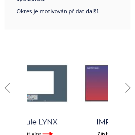
Okres je motivován přidat další.
Previous
Nex
IMPACT ™
Zjistit více