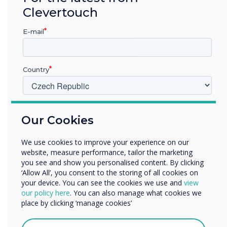
vestavěné značení Clevermessage pro
Clevertouch
vysílání zpráv, výstražných zpráv a
E-mail
oznámení:
• okresní nebo místní zprávy
Country
• speciální události, jako jsou evakuace,
vetřelci nebo informace o pandemii
• externí obsah pro aktualizaci
V jakém odvětví pracujete?
zaměstnanců, studentů a návštěvníků
Our Cookies
Vzdělávání
Podnik
Zaměstnanci okresních úřadů se domnívají,
We use cookies to improve your experience on our
Další
že dosud nepoškrábali povrch toho, co lze s
website, measure performance, tailor the marketing
Název společnosti
you see and show you personalised content. By clicking
dotykovými obrazovkami Clevertouch
‘Allow All’, you consent to the storing of all cookies on
IMPACT dělat.
your device. You can see the cookies we use and
view
our policy here
. You can also manage what cookies we
Rádi bychom vás kontaktovali ohledně našich produktů a
place by clicking ‘manage cookies’
služeb e-mailem, telefonicky nebo poštou.
Souhlasím se zasíláním zpráv od společnosti