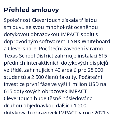
Přehled smlouvy
Společnost Clevertouch získala tříletou
smlouvu se svou mnohokrát oceněnou
dotykovou obrazovkou IMPACT spolu s
doprovodným softwarem, LYNX Whiteboard
a Clevershare. Počáteční zavedení v rámci
Texas School District zahrnuje instalaci 615
předních interaktivních dotykových displejů
ve třídě, zahrnujících 40 areálů pro 25 000
studentů a 2 500 členů fakulty. Počáteční
investice první fáze ve výši 1 milion USD na
615 dotykových obrazovek IMPACT
Clevertouch bude těsně následována
druhou objednávkou dalších 1 200
dotykových obrazovek IMPACT v roce 2021 s