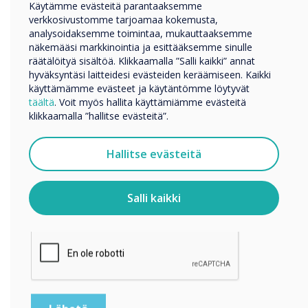
Koulutus
Käytämme evästeitä parantaaksemme
verkkosivustomme tarjoamaa kokemusta,
Yritys
analysoidaksemme toimintaa, mukauttaaksemme
Muut
näkemääsi markkinointia ja esittääksemme sinulle
Yrityksen nimi
räätälöityä sisältöä. Klikkaamalla ”Salli kaikki” annat
hyväksyntäsi laitteidesi evästeiden keräämiseen. Kaikki
käyttämämme evästeet ja käytäntömme löytyvät
täältä
. Voit myös hallita käyttämiämme evästeitä
Haluamme ottaa sinuun yhteyttä tuotteistamme ja
klikkaamalla ”hallitse evästeitä”.
palveluistamme sähköpostitse, puhelimitse tai postitse.
Suostun vastaanottamaan viestejä Clevertouch.
Hallitse evästeitä
Tietoja siitä, miten keräämme ja käytämme
henkilötietojasi, on
tietosuojaselosteessamme
.
Salli kaikki
Clevertouch expands digital signage range
Klikkaamalla lähetä annat Clevertouch luvan tallentaa ja
käsitellä antamiasi tietoja.
WRITTEN BY