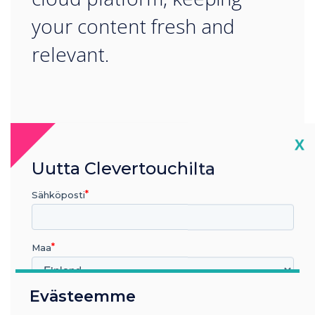
your content fresh and
relevant.
Cl
X
Uutta Clevertouchilta
LUE SEURAAVA
Sähköposti
Maa
Evästeemme
Millä toimialalla työskentelet