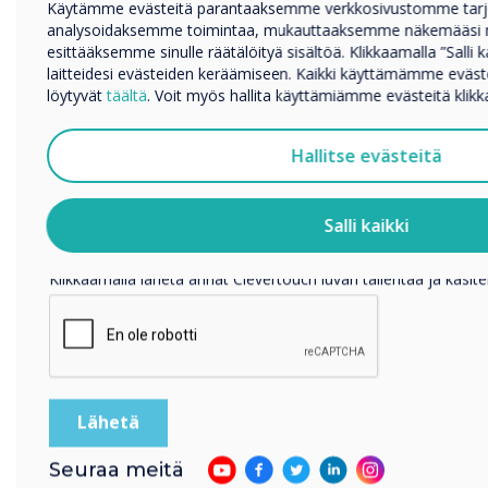
Käytämme evästeitä parantaaksemme verkkosivustomme tar
Yritys
analysoidaksemme toimintaa, mukauttaaksemme näkemääsi ma
Muut
esittääksemme sinulle räätälöityä sisältöä. Klikkaamalla ”Salli 
Yrityksen nimi
laitteidesi evästeiden keräämiseen. Kaikki käyttämämme eväs
löytyvät
täältä
. Voit myös hallita käyttämiämme evästeitä klikka
Haluamme ottaa sinuun yhteyttä tuotteistamme ja palveluist
Hallitse evästeitä
puhelimitse tai postitse.
Suostun vastaanottamaan viestejä Clevertouch.
Salli kaikki
Tietoja siitä, miten keräämme ja käytämme henkilötietojasi, 
Clevercam
Klikkaamalla lähetä annat Clevertouch luvan tallentaa ja käsitel
Seuraa meitä