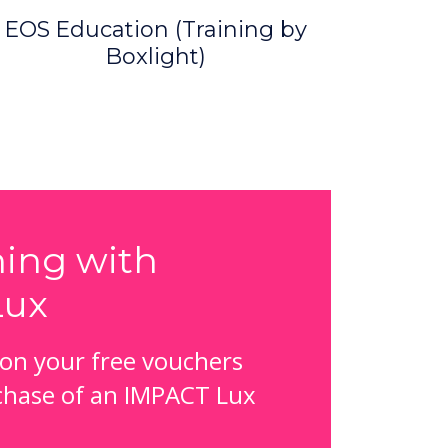
EOS Education (Training by
Boxlight)
ning with
Lux
 on your free vouchers
chase of an IMPACT Lux