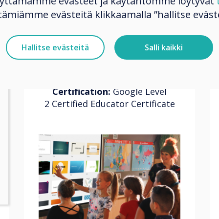
käyttämämme evästeet ja käytäntömme löytyvät
Educator
tämiämme evästeitä klikkaamalla ”hallitse eväste
Prep Course
Hallitse evästeitä
Salli kaikki
Level 2
Course length:
3 hours
Certification:
Google Level
2 Certified Educator Certificate