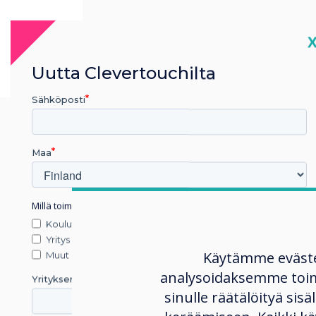
C
Uutta Clevertouchilta
Sähköposti
Maa
Millä toimialalla työskentelet
Koulutus
Yritys
What's Included?
Käytämme eväst
Muut
analysoidaksemme toi
Yrityksen nimi
Google
sinulle räätälöityä sisä