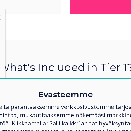
lose
X
What's Included in Tier 1
Evästeemme
What's Included?
eitä parantaaksemme verkkosivustomme tarjo
mintaa, mukauttaaksemme näkemääsi markkinoi
Google
ltöä. Klikkaamalla ”Salli kaikki” annat hyväksyntä