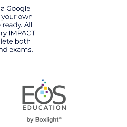
 a Google
t your own
ready. All
very IMPACT
lete both
and exams.