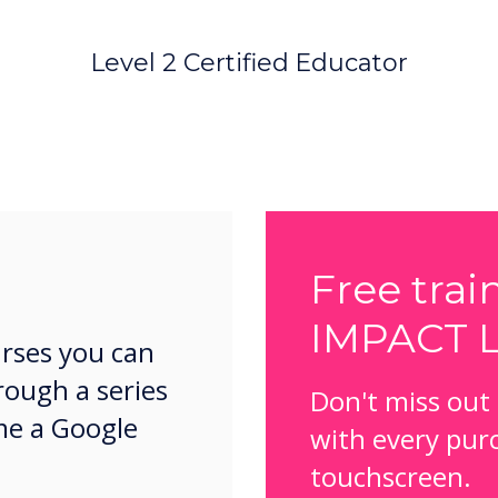
Level 2 Certified Educator
Free trai
IMPACT 
rses you can
rough a series
Don't miss out
me a Google
with every pur
touchscreen.