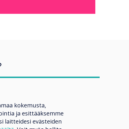
?
Course Materials
amaa kokemusta,
ntia ja esittääksemme
Great
si laitteidesi evästeiden