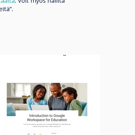
täältä
. Voit myös hallita
Resources
itä”.
- Easy-to-follow Bite-sized
modules
- Personalised navigation
- Short skills assessment to self-
check knowledge