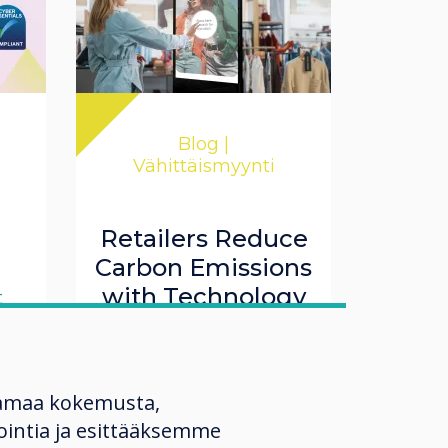
Blog |
Vähittäismyynti
Retailers Reduce
Carbon Emissions
with Technology
t
Lue lisää
amaa kokemusta,
O
ntia ja esittääksemme