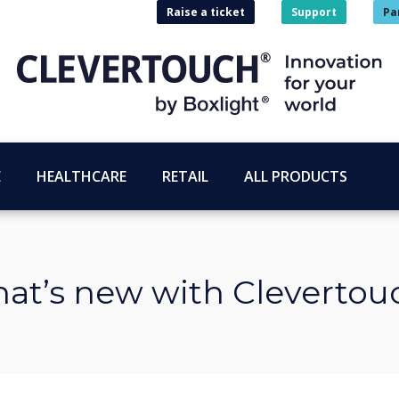
Raise a ticket
Support
Pa
E
HEALTHCARE
RETAIL
ALL PRODUCTS
at’s new with Clevertou