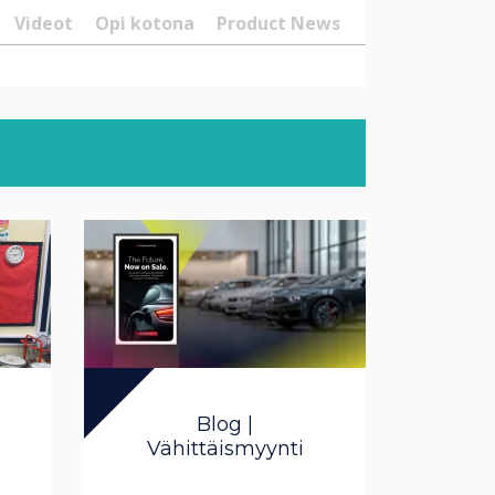
Videot
Opi kotona
Product News
Blog |
Vähittäismyynti