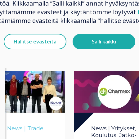
9001 and ISO
ltöä. Klikkaamalla ”Salli kaikki” annat hyväksyntä
14001 Re-
käyttämämme evästeet ja käytäntömme löytyvät
tämiämme evästeitä klikkaamalla ”hallitse eväste
Certification
Lue lisää
Hallitse evästeitä
Salli kaikki
News | Trade
News | Yritykset,
Koulutus, Jatko-