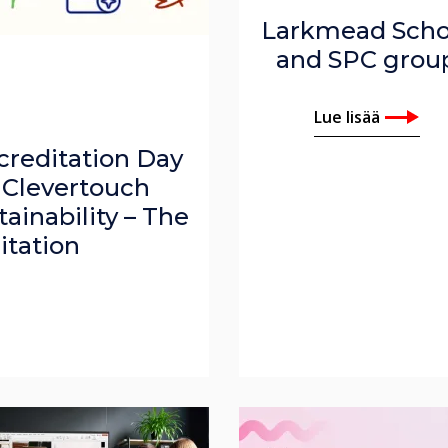
Larkmead Scho
and SPC grou
Lue lisää
creditation Day
 Clevertouch
tainability – The
itation