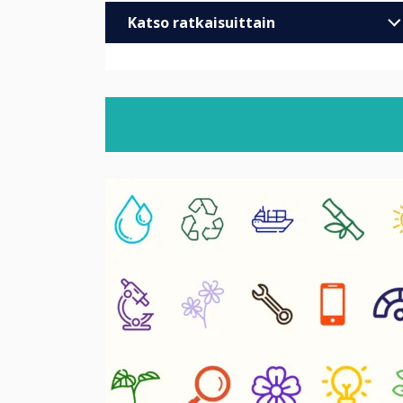
Katso ratkaisuittain
Yritykset
Koulutus
Jatko- ja korkeakoulutus
Terveydenhuolto
Vähittäismyynti
Trade
MOD/Government