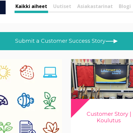
Kaikki aiheet
Uutiset
Asiakastarinat
Blogi
Submit a Customer Success Story
Customer Story |
Koulutus