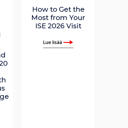
How to Get the
Most from Your
ISE 2026 Visit
t
Lue lisää
nd
20
th
us
age