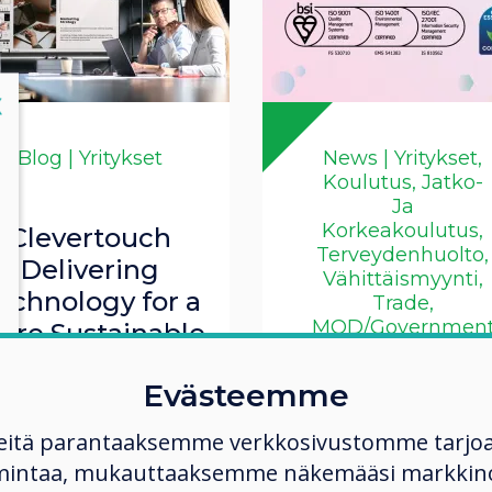
lose
X
Blog | Yritykset
News | Yritykset,
Koulutus, Jatko-
Ja
Korkeakoulutus,
Clevertouch
Terveydenhuolto,
Delivering
Vähittäismyynti,
echnology for a
Trade,
MOD/Governmen
ore Sustainable
Workplace
Evästeemme
Clevertouch
Lue lisää
Successfully
eitä parantaaksemme verkkosivustomme tarjo
Completes IS
mintaa, mukauttaaksemme näkemääsi markkinoi