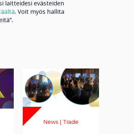
si laitteidesi evästeiden
täältä
. Voit myös hallita
itä”.
News | Trade