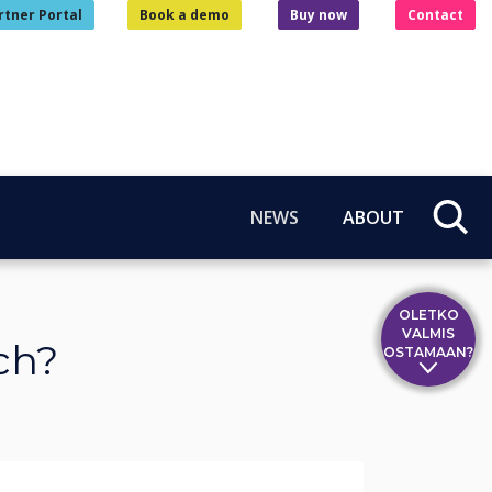
rtner Portal
Book a demo
Buy now
Contact
NEWS
ABOUT
OLETKO
VALMIS
ch?
OSTAMAAN?