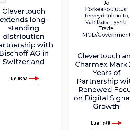
Ja
Korkeakoulutus,
Clevertouch
Terveydenhuolto,
extends long-
Vähittäismyynti,
standing
Trade,
MOD/Governmen
distribution
artnership with
Bischoff AG in
Clevertouch a
Switzerland
Charmex Mark 
Years of
Lue lisää
Partnership wi
Renewed Foc
on Digital Sign
Growth
Lue lisää