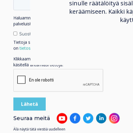
sinulle räätälöityä sisä
keräämiseen. Kaikki 
Haluamme ottaa sinuun yhteyttä tuotteistamme ja
käyt
palveluistamme sähköpostitse, puhelimitse tai postitse.
Suostun vastaanottamaan viestejä Clevertouch.
Tietoja siitä, miten keräämme ja käytämme henkilötietojasi,
on
tietosuojaselosteessamme
.
Klikkaamalla lähetä annat Clevertouch luvan tallentaa ja
käsitellä antamiasi tietoja.
Seuraa meitä
News | Trade
Älä näytä tätä viestiä uudelleen