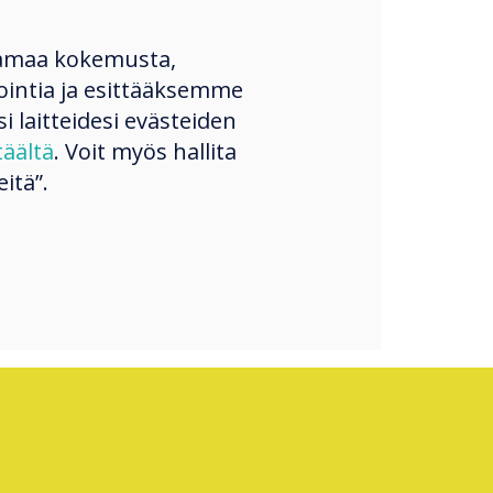
our
amaa kokemusta,
ntia ja esittääksemme
si laitteidesi evästeiden
täältä
. Voit myös hallita
itä”.