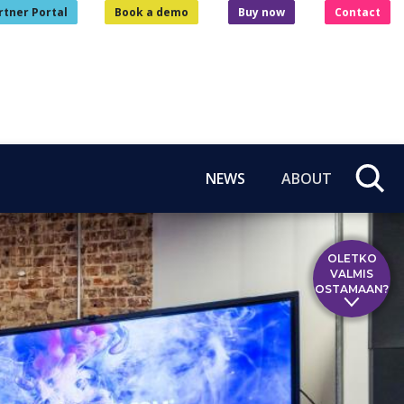
rtner Portal
Book a demo
Buy now
Contact
NEWS
ABOUT
OLETKO
VALMIS
OSTAMAAN?