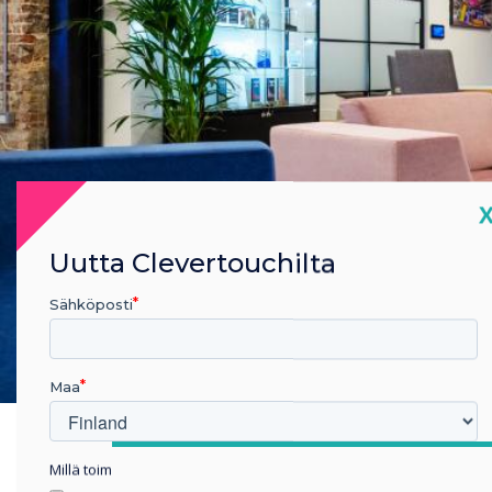
C
Uutta Clevertouchilta
Sähköposti
Maa
Customer Suc
Millä toimialalla työskentelet