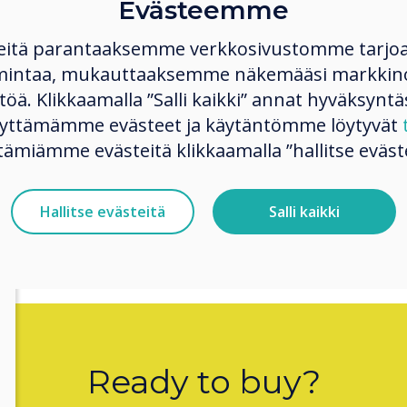
Evästeemme
ar how Clevertouch has transformed y
eitä parantaaksemme verkkosivustomme tarjo
your story with us.
mintaa, mukauttaaksemme näkemääsi markkinoi
tails
ltöä. Klikkaamalla ”Salli kaikki” annat hyväksyntä
käyttämämme evästeet ja käytäntömme löytyvät
tämiämme evästeitä klikkaamalla ”hallitse eväste
Hallitse evästeitä
Salli kaikki
Ready to buy?