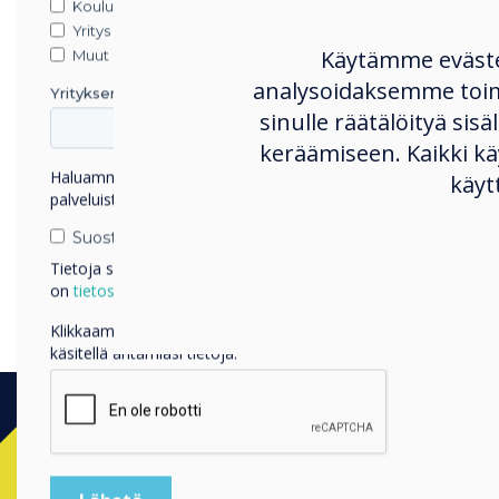
Koulutus
We would love to he
Yritys
Käytämme eväst
Muut
organisation. Share 
analysoidaksemme toi
Yrityksen nimi
Send your project de
sinulle räätälöityä sisä
keräämiseen. Kaikki 
Haluamme ottaa sinuun yhteyttä tuotteistamme ja
käyt
palveluistamme sähköpostitse, puhelimitse tai postitse.
Suostun vastaanottamaan viestejä Clevertouch.
Tietoja siitä, miten keräämme ja käytämme henkilötietojasi,
on
tietosuojaselosteessamme
.
Klikkaamalla lähetä annat Clevertouch luvan tallentaa ja
käsitellä antamiasi tietoja.