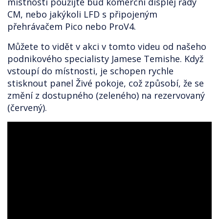
místnosti použijte buď komerční displej řady
CM, nebo jakýkoli LFD s připojeným
přehrávačem Pico nebo ProV4.
Můžete to vidět v akci v tomto videu od našeho
podnikového specialisty Jamese Temishe. Když
vstoupí do místnosti, je schopen rychle
stisknout panel Živé pokoje, což způsobí, že se
změní z dostupného (zeleného) na rezervovaný
(červený).