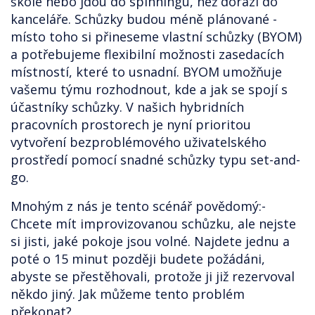
škole nebo jdou do spinningu, než dorazí do
kanceláře. Schůzky budou méně plánované -
místo toho si přineseme vlastní schůzky (BYOM)
a potřebujeme flexibilní možnosti zasedacích
místností, které to usnadní. BYOM umožňuje
vašemu týmu rozhodnout, kde a jak se spojí s
účastníky schůzky. V našich hybridních
pracovních prostorech je nyní prioritou
vytvoření bezproblémového uživatelského
prostředí pomocí snadné schůzky typu set-and-
go.
Mnohým z nás je tento scénář povědomý:-
Chcete mít improvizovanou schůzku, ale nejste
si jisti, jaké pokoje jsou volné. Najdete jednu a
poté o 15 minut později budete požádáni,
abyste se přestěhovali, protože ji již rezervoval
někdo jiný. Jak můžeme tento problém
překonat?