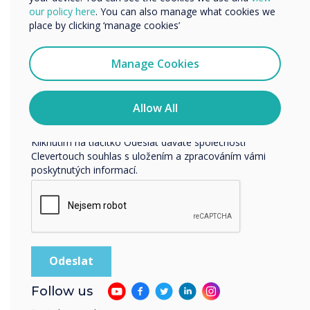
místností a prostorů pro
our policy here
. You can also manage what cookies we
Rádi bychom vás kontaktovali ohledně našich produktů a
place by clicking ‘manage cookies’
shluky, můžete u všech
služeb e-mailem, telefonicky nebo poštou.
zobrazit stav místnosti
Souhlasím se zasíláním zpráv od společnosti
Manage Cookies
Clevertouch.
Informace o tom, jak shromažďujeme a používáme vaše
osobní údaje, najdete v našich zásadách ochrany
Allow All
osobních údajů.
Kliknutím na tlačítko Odeslat dáváte společnosti
Clevertouch souhlas s uložením a zpracováním vámi
poskytnutých informací.
READ NEXT
Follow us