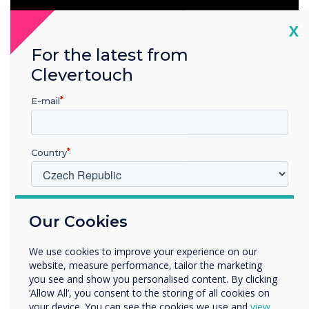
Cl
X
For the latest from
Chcete -li získat živé místnosti ve své kanceláři,
kontaktujte nás na adrese
Clevertouch
helen.kenniff@clevertouch.com
E-mail
“
Country
V jakém odvětví pracujete?
Our Cookies
Vzdělávání
Podnik
We use cookies to improve your experience on our
Pokud máte budovu se
Další
website, measure performance, tailor the marketing
Název společnosti
you see and show you personalised content. By clicking
spoustou zasedacích
‘Allow All’, you consent to the storing of all cookies on
your device. You can see the cookies we use and
view