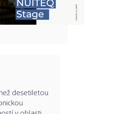
“
 než desetiletou
pnickou
ostí v oblasti