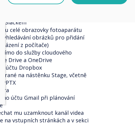
hraných obrázků
rázek a soubor ze schránky
se Slackem
žimu celé obrazovky fotoaparátu
 vyhledávání obrázků pro přidání
cházení z počítače)
přímo do služby cloudového
gle Drive a OneDrive
ho účtu Dropbox
hrané na nástěnku Stage, včetně
a PPTX
pera
ého účtu Gmail při plánování
ge
nechat mu uzamknout kanál videa
e na vstupních stránkách a v sekci