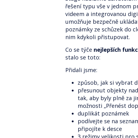
řešení typu vše v jednom p
videem a integrovanou digit
umožňuje bezpečně ukládat
poznámky ze schůzek do c
nim kdykoli přistupovat.
Co se týče
nejlepších funk
stalo se toto:
Přidali jsme:
způsob, jak si vybrat 
přesunout objekty nad/
tak, aby byly plně za ji
možnosti „Přenést dop
duplikát poznámek
podívejte se na seznam 
připojíte k desce
3 režimy velikosti pro 