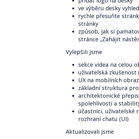
přidat logo na desky
ve výběru desky vyhle
rychle přesuňte stránk
stránky
způsob, jak si pamato
stránce „Zahájit nástě
Vylepšili jsme
sekce videa na celou 
uživatelská zkušenost (
UX na mobilních obra
základní struktura pro 
architektonické přepi
spolehlivosti a stabilit
účastníci, uživatelské
rozhraní chatu (UI)
Aktualizovali jsme