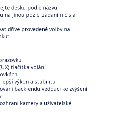
dejte desku podle názvu
u na jinou pozici zadáním čísla
vat dříve provedené volby na
nku“
obrazovku
UX) tlačítka volání
zovkách
lepší výkon a stabilitu
sování back-endu vedoucí ke zvýšení
y
 rozhraní kamery a uživatelské