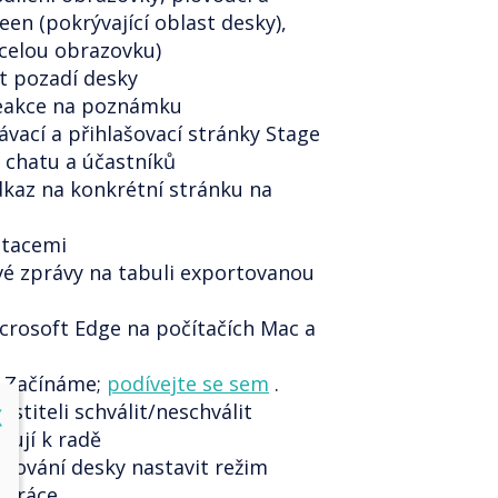
een (pokrývající oblast desky),
í celou obrazovku)
t pozadí desky
reakce na poznámku
ávací a přihlašovací stránky Stage
 chatu a účastníků
odkaz na konkrétní stránku na
otacemi
vé zprávy na tabuli exportovanou
crosoft Edge na počítačích Mac a
y Začínáme;
podívejte se sem
.
stiteli schválit/neschválit
lose
X
ojují k radě
avování desky nastavit režim
upráce