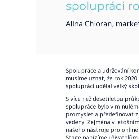
spolupráci r
Alina Chioran, marke
Spolupráce a udržování kon
musíme uznat, že rok 2020 
spolupráci udělal velký sko
S více než desetiletou průk
spolupráce bylo v minulém
promyslet a předefinovat z
vedeny. Zejména v letošním
našeho nástroje pro online
Stage nabízíme uživatelům 