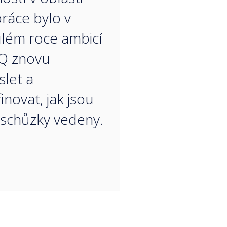
ráce bylo v
lém roce ambicí
Q znovu
let a
inovat, jak jsou
 schůzky vedeny.