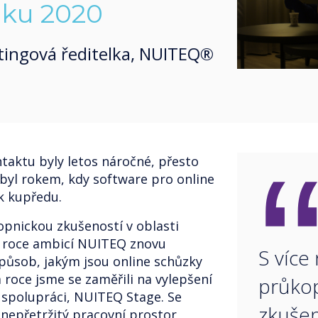
oku 2020
tingová ředitelka, NUITEQ®
taktu byly letos náročné, přesto
byl rokem, kdy software pro online
k kupředu.
opnickou zkušeností v oblasti
 roce ambicí NUITEQ znovu
S více
působ, jakým jsou online schůzky
 roce jsme se zaměřili na vylepšení
průko
 spolupráci, NUITEQ Stage. Se
zkušen
nepřetržitý pracovní prostor,