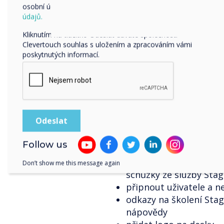
osobní údaje, najdete v našich zásadách ochrany
osobních
možnost stahování na
údajů.
zkopírujte a vložte ob
Kliknutím na tlačítko Odeslat dáváte společnosti
sdílet desku jako PDF 
Clevertouch souhlas s uložením a zpracováním vámi
zobrazení mřížky v re
poskytnutých informací.
možnost použít online
loga desky (kromě pro
exportujte desku PDF 
úložiště Dropbox, Goo
nahrajte obsah ze své
stahujte dokumenty na
PDF, DOC, DOCX, PPT 
Follow us
změnit tloušťku tahů 
vyberte kontakty ze sv
Don’t show me this message again
schůzky ze služby Sta
připnout uživatele a 
odkazy na školení Stag
nápovědy