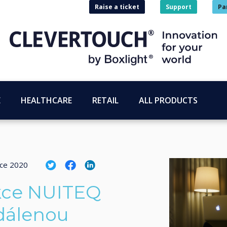
Raise a ticket
Support
Pa
E
HEALTHCARE
RETAIL
ALL PRODUCTS
nce 2020
nkce NUITEQ
dálenou