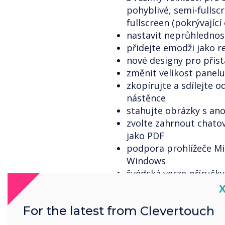
pohyblivé, semi-fullscr
fullscreen (pokrývajíc
nastavit neprůhlednos
přidejte emodži jako 
nové designy pro přist
změnit velikost panelu
zkopírujte a sdílejte 
nástěnce
stahujte obrázky s an
zvolte zahrnout chato
jako PDF
podpora prohlížeče Mi
Windows
švédská verze příručk
„Čekárna“ umožňující ho
C
uživatele, kteří se přip
For the latest from Clevertouch
hostitel může při nast
prezentace nebo spol