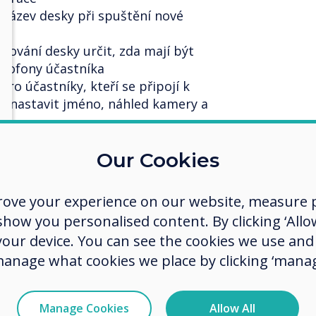
 název desky při spuštění nové
avování desky určit, zda mají být
rofony účastníka
pro účastníky, kteří se připojí k
ní nastavit jméno, náhled kamery a
astníky jeden na jednoho (přímé
Our Cookies
ní
tu
rove your experience on our website, measure p
í online vyhledávání obrázků
ow you personalised content. By clicking ‘Allow
 your device. You can see the cookies we use an
kostmi gumy
manage what cookies we place by clicking ‘manag
 dali signál hostiteli a
li jejich pozornost
 kamerový přenos všech účastníků
Manage Cookies
Allow All
 uživatele ze schůzky Stage