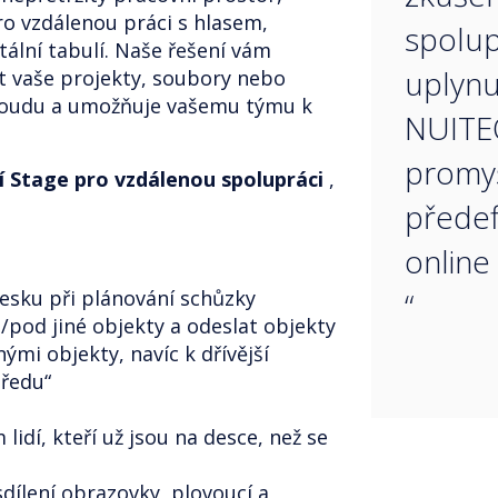
ro vzdálenou práci s hlasem,
spolup
ální tabulí. Naše řešení vám
uplynu
 vaše projekty, soubory nebo
loudu a umožňuje vašemu týmu k
NUITE
promys
cí Stage pro vzdálenou spolupráci
,
předef
online
desku při plánování schůzky
“
pod jiné objekty a odeslat objekty
nými objekty, navíc k dřívější
ředu“
lidí, kteří už jsou na desce, než se
sdílení obrazovky, plovoucí a