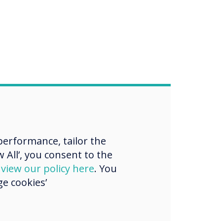
erformance, tailor the
 All’, you consent to the
d
view our policy here
. You
e cookies’