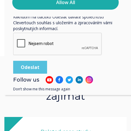
osobní údaje, najdete v našich zásadách ochrany
Allow All
osobních údajů.
Kliknutím na tlačítko Odeslat dáváte společnosti
Clevertouch souhlas s uložením a zpracováním vámi
poskytnutých informací.
Follow us
Možná vás budou tyto
Don’t show me this message again
zajímat