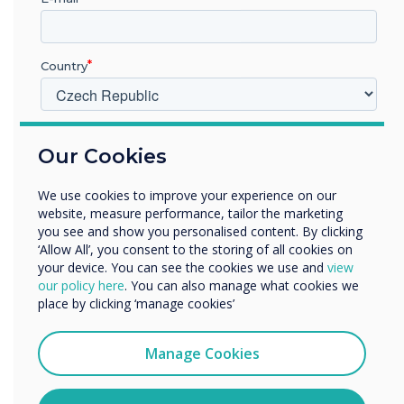
Spotlight produkt
Country
Pro tuto instalaci
byl vybrán Pro V4 a
V jakém odvětví pracujete?
Our Cookies
Vzdělávání
podpůrný software
Podnik
We use cookies to improve your experience on our
Další
website, measure performance, tailor the marketing
Další informace
Název společnosti
you see and show you personalised content. By clicking
‘Allow All’, you consent to the storing of all cookies on
your device. You can see the cookies we use and
view
our policy here
. You can also manage what cookies we
Rádi bychom vás kontaktovali ohledně našich produktů a
place by clicking ‘manage cookies’
služeb e-mailem, telefonicky nebo poštou.
Souhlasím se zasíláním zpráv od společnosti
Manage Cookies
Clevertouch.
Informace o tom, jak shromažďujeme a používáme vaše