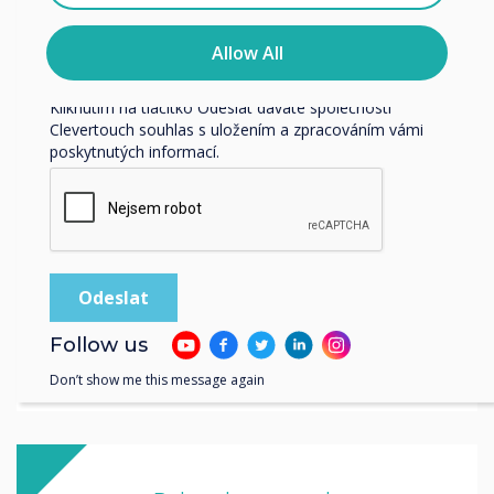
Informace o tom, jak shromažďujeme a používáme vaše
praxe
osobní údaje, najdete v našich zásadách ochrany
Allow All
osobních údajů.
Read more
Kliknutím na tlačítko Odeslat dáváte společnosti
Clevertouch souhlas s uložením a zpracováním vámi
poskytnutých informací.
Follow us
Don’t show me this message again