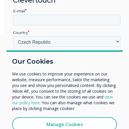
Clevertouch
E-mail
Country
V jakém odvětví pracujete?
Možná vás budou tyto
Our Cookies
Vzdělávání
Podnik
zajímat
We use cookies to improve your experience on our
Další
website, measure performance, tailor the marketing
Název společnosti
you see and show you personalised content. By clicking
‘Allow All’, you consent to the storing of all cookies on
your device. You can see the cookies we use and
view
our policy here
. You can also manage what cookies we
Rádi bychom vás kontaktovali ohledně našich produktů a
Related case study
place by clicking ‘manage cookies’
služeb e-mailem, telefonicky nebo poštou.
Souhlasím se zasíláním zpráv od společnosti
Manage Cookies
Salisburská lékařská
Clevertouch.