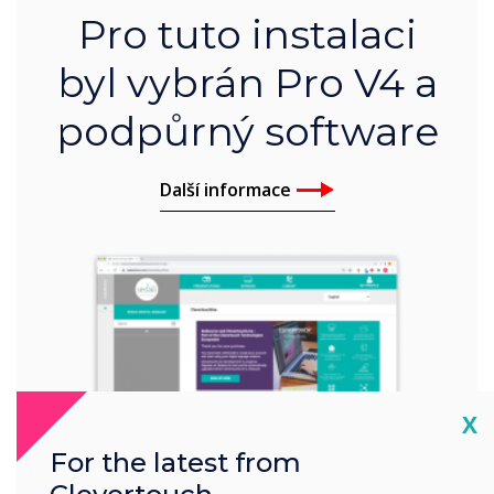
Pro tuto instalaci
byl vybrán Pro V4 a
podpůrný software
Další informace
Cl
X
For the latest from