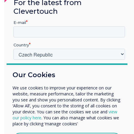
For the latest from
Clevertouch
E-mail
Spotlight produkt
Country
Pro tuto instalaci
V jakém odvětví pracujete?
byl vybrán
Our Cookies
Vzdělávání
Podnik
CleverLive
We use cookies to improve your experience on our
Další
website, measure performance, tailor the marketing
Název společnosti
you see and show you personalised content. By clicking
Další informace
‘Allow All’, you consent to the storing of all cookies on
your device. You can see the cookies we use and
view
our policy here
. You can also manage what cookies we
Rádi bychom vás kontaktovali ohledně našich produktů a
place by clicking ‘manage cookies’
služeb e-mailem, telefonicky nebo poštou.