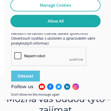
Souhlasím se zasíláním zpráv od společnosti
Manage Cookies
Clevertouch.
Informace o tom, jak shromažďujeme a používáme vaše
osobní údaje, najdete v našich zásadách ochrany
Allow All
osobních údajů.
Kliknutím na tlačítko Odeslat dáváte společnosti
Clevertouch souhlas s uložením a zpracováním vámi
poskytnutých informací.
Follow us
Don’t show me this message again
Možná vás budou tyto
zajímat