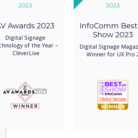
2023
2023
V Awards 2023
InfoComm Best
Show 2023
Digital Signage
chnology of the Year –
Digital Signage Magaz
CleverLive
Winner for UX Pro 
lose
X