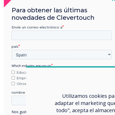
Para obtener las últimas
2023
novedades de Clevertouch
Envíe un correo electrónico a
InfoComm Best of
In
Show 2023
país
AV Technology Winner for
Te
CleverLive
Which industry are you in
Educación
Empresa
Otros
nombre de empresa
Utilizamos cookies pa
adaptar el marketing que
todo", acepta el almacen
Nos gustaría comunicarnos con usted acerca de nuestros