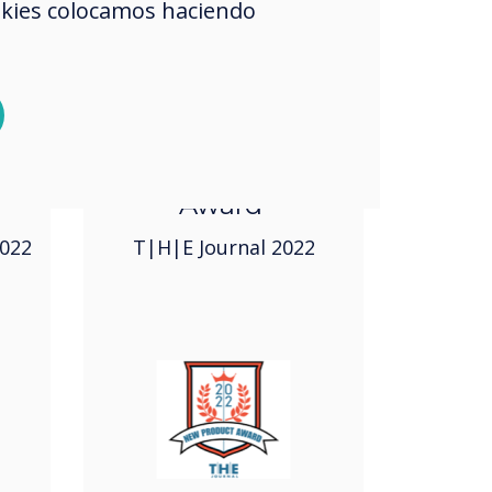
okies colocamos haciendo
2022
New Product
Award
022
T|H|E Journal 2022