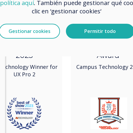
política aquí
. También puede gestionar qué co
clic en ‘gestionar cookies‘
2023
2022
Gestionar cookies
Permitir todo
SE Best in Show
New Product
2023
Award
Technology Winner for
Campus Technology 2
UX Pro 2