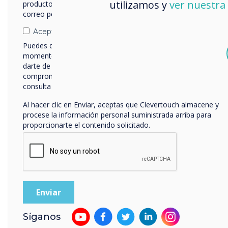
utilizamos y
ver nuestra 
productos y servicios por correo electrónico, teléfono o
correo postal.
Acepto recibir otras comunicaciones de Clevertouch.
Puedes darte de baja de estas comunicaciones en cualquier
2023
momento. Para obtener más información sobre cómo
darte de baja, nuestras prácticas de privacidad y cómo nos
comprometemos a proteger y respetar tu privacidad,
ISE Best in Show
I
consulta nuestra
Política de privacidad
.
2023
Al hacer clic en Enviar, aceptas que Clevertouch almacene y
Tech & Learning Winner
AV 
procese la información personal suministrada arriba para
proporcionarte el contenido solicitado.
for
LYNX Whiteboard
Síganos