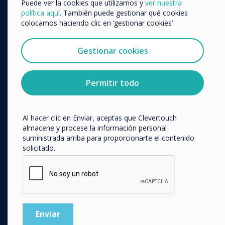
Puede ver la cookies que utilizamos y
ver nuestra
Commercial Displays
teléfono o correo postal.
política aquí
. También puede gestionar qué cookies
Digital Signage
colocamos haciendo clic en ‘gestionar cookies‘
Acepto recibir otras comunicaciones de
Clevertouch.
Room Booking
Puedes darte de baja de estas comunicaciones en
Gestionar cookies
Software
cualquier momento. Para obtener más información
Unified Comms
sobre cómo darte de baja, nuestras prácticas de
privacidad y cómo nos comprometemos a proteger y
Accessories
Permitir todo
respetar tu privacidad, consulta nuestra
Política de
Collaboration
privacidad
.
Al hacer clic en Enviar, aceptas que Clevertouch
SOLUCIONES
almacene y procese la información personal
suministrada arriba para proporcionarte el contenido
Enterprise
solicitado.
Retail
Healthcare
HEFE
Customer stories
Work From Home