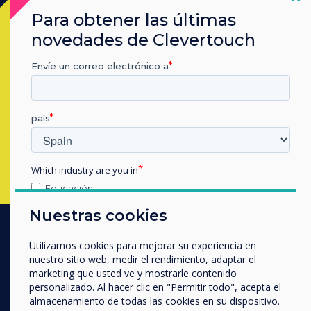
Ready to buy?
Para obtener las últimas
novedades de Clevertouch
Contact a
Clevertouch
expert by
Envíe un correo electrónico a
completing the form below
país
Rellenar este formulario
Which industry are you in
Educación
Empresa
Nuestras cookies
Otros
nombre de empresa
Utilizamos cookies para mejorar su experiencia en
PRODUCTOS
nuestro sitio web, medir el rendimiento, adaptar el
marketing que usted ve y mostrarle contenido
Digital Ecosystem
personalizado. Al hacer clic en "Permitir todo", acepta el
Nos gustaría comunicarnos con usted acerca de
Interactive Displays
almacenamiento de todas las cookies en su dispositivo.
nuestros productos y servicios por correo electrónico,