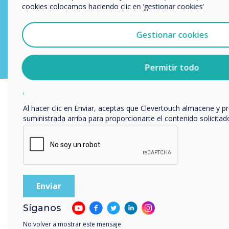
cookies colocamos haciendo clic en ‘gestionar cookies‘
dispositivos, lo que facilita la colaboración entre estudiantes.
Nos gustaría comunicarnos con usted acerca de nuestros prod
electrónico, teléfono o correo postal.
Gestionar cookies
Descargar Clevershare
Acepto recibir otras comunicaciones de Clevertouch.
Puedes darte de baja de estas comunicaciones en cualquier
Permitir todo
información sobre cómo darte de baja, nuestras prácticas de
comprometemos a proteger y respetar tu privacidad, consult
privacidad
.
Al hacer clic en Enviar, aceptas que Clevertouch almacene y p
suministrada arriba para proporcionarte el contenido solicitad
Síganos
No volver a mostrar este mensaje