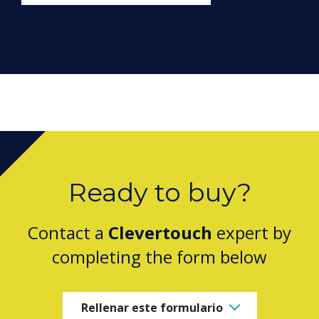
Ready to buy?
Contact a
Clevertouch
expert by
completing the form below
Rellenar este formulario