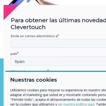
Para obtener las últimas noveda
Clevertouch
Envíe un correo electrónico a
país
Comparte contenido desde
Which industry are you in
cualquier dispositivo
Educación
Nuestras cookies
Empresa
Enseña desde cualquier lugar del aula. Con Clevershare puedes
Otros
Utilizamos cookies para mejorar su experiencia en nuestro siti
usar Chromecast, AirPlay o MiraCast para compartir contenido
adaptar el marketing que usted ve y mostrarle contenido person
desde cualquier dispositivo a tu pantalla IMPACT Max o IMPACT
nombre de empresa
"Permitir todo", acepta el almacenamiento de todas las cookie
Plus. Nueve usuarios pueden mostrar contenido
ver la cookies que utilizamos y
ver nuestra política aquí
. Tambi
simultáneamente y puedes replicar la pantalla en dieciocho