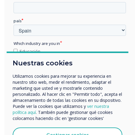
país
Which industry are you in
Educación
Empresa
Nuestras cookies
Otros
nombre de empresa
Utilizamos cookies para mejorar su experiencia en
nuestro sitio web, medir el rendimiento, adaptar el
Digital Signage & Room Booking
marketing que usted ve y mostrarle contenido
Unlocks a new communication channel.
personalizado. Al hacer clic en "Permitir todo", acepta el
Nos gustaría comunicarnos con usted acerca de
almacenamiento de todas las cookies en su dispositivo.
nuestros productos y servicios por correo electrónico,
Discover the solutions
Puede ver la cookies que utilizamos y
ver nuestra
teléfono o correo postal.
política aquí
. También puede gestionar qué cookies
colocamos haciendo clic en ‘gestionar cookies‘
Acepto recibir otras comunicaciones de
Clevertouch.
Puedes darte de baja de estas comunicaciones en
Gestionar cookies