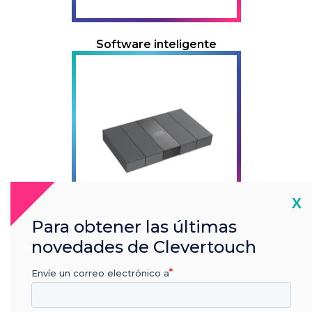
Software inteligente
Cl
X
Para obtener las últimas
novedades de Clevertouch
Accesorios inteligentes
Envíe un correo electrónico a
Abrir un ticket de