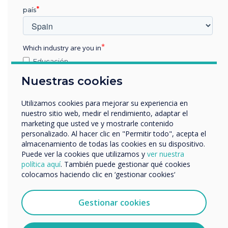
país
soporte
La forma más rápida
Which industry are you in
y sencilla de
Educación
contactar con
Empresa
nuestro equipo de
Nuestras cookies
Otros
atención al cliente es
nombre de empresa
Utilizamos cookies para mejorar su experiencia en
abriendo un ticket de
nuestro sitio web, medir el rendimiento, adaptar el
marketing que usted ve y mostrarle contenido
soporte.
personalizado. Al hacer clic en "Permitir todo", acepta el
Nos gustaría comunicarnos con usted acerca de
almacenamiento de todas las cookies en su dispositivo.
nuestros productos y servicios por correo electrónico,
Puede ver la cookies que utilizamos y
ver nuestra
teléfono o correo postal.
Abrir un ticket de
política aquí
. También puede gestionar qué cookies
soporte
colocamos haciendo clic en ‘gestionar cookies‘
Acepto recibir otras comunicaciones de
Clevertouch.
Puedes darte de baja de estas comunicaciones en
Gestionar cookies
cualquier momento. Para obtener más información
sobre cómo darte de baja, nuestras prácticas de