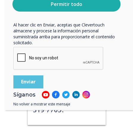
privacidad y cómo nos comprometemos a proteger y
Permitir todo
Contáctenos
respetar tu privacidad, consulta nuestra
Política de
privacidad
.
Nuestro equipo está
Al hacer clic en Enviar, aceptas que Clevertouch
disponible de lunes a
almacene y procese la información personal
viernes de 9:00 a 5:00
suministrada arriba para proporcionarte el contenido
solicitado.
GMT (excepto días
festivos).
Si desea un contacto
más directo, llame a
nuestro equipo de
Síganos
soporte al +44 (0) 208
No volver a mostrar este mensaje
319 7705.