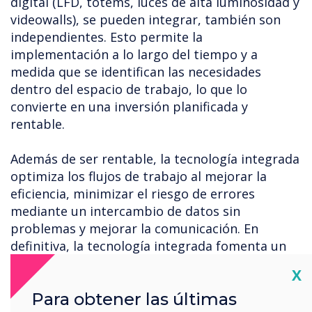
digital (LFD, tótems, luces de alta luminosidad y
videowalls), se pueden integrar, también son
independientes. Esto permite la
implementación a lo largo del tiempo y a
medida que se identifican las necesidades
dentro del espacio de trabajo, lo que lo
convierte en una inversión planificada y
rentable.
Además de ser rentable, la tecnología integrada
optimiza los flujos de trabajo al mejorar la
eficiencia, minimizar el riesgo de errores
mediante un intercambio de datos sin
problemas y mejorar la comunicación. En
definitiva, la tecnología integrada fomenta un
entorno de trabajo más cohesionado, lo que
Cl
X
impulsa la productividad y el éxito.
Para obtener las últimas