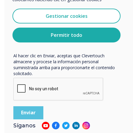
Acepto recibir otras comunicaciones de
Clevertouch.
Puedes darte de baja de estas comunicaciones en
Gestionar cookies
cualquier momento. Para obtener más información
sobre cómo darte de baja, nuestras prácticas de
privacidad y cómo nos comprometemos a proteger y
Permitir todo
respetar tu privacidad, consulta nuestra
Política de
LEER SIGUIENTE
privacidad
.
Al hacer clic en Enviar, aceptas que Clevertouch
almacene y procese la información personal
suministrada arriba para proporcionarte el contenido
solicitado.
Síganos