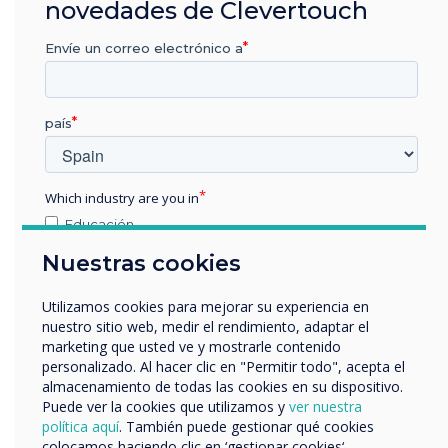
novedades de Clevertouch
“
Envíe un correo electrónico a
país
La ventaja de la tecnología
Which industry are you in
Clevertouch es la
Educación
integración de productos
Empresa
Nuestras cookies
Otros
complementarios que se
nombre de empresa
Utilizamos cookies para mejorar su experiencia en
nuestro sitio web, medir el rendimiento, adaptar el
pueden implementar en
marketing que usted ve y mostrarle contenido
personalizado. Al hacer clic en "Permitir todo", acepta el
todo el entorno del lugar
Nos gustaría comunicarnos con usted acerca de
almacenamiento de todas las cookies en su dispositivo.
nuestros productos y servicios por correo electrónico,
Puede ver la cookies que utilizamos y
ver nuestra
de trabajo.
teléfono o correo postal.
política aquí
. También puede gestionar qué cookies
colocamos haciendo clic en ‘gestionar cookies‘