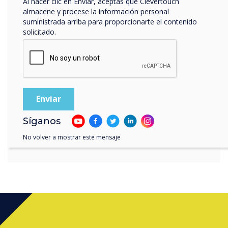
Al hacer clic en Enviar, aceptas que Clevertouch
muchos años. Su
almacene y procese la información personal
suministrada arriba para proporcionarte el contenido
compromiso con el servicio
solicitado.
y su conocimiento del
mercado lo convierten en el
socio ideal para la región
austriaca.
Síganos
No volver a mostrar este mensaje