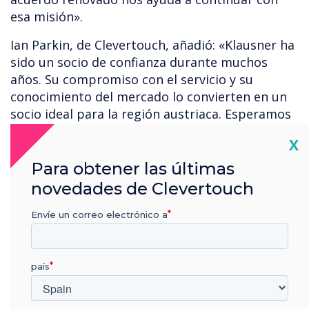
esa misión».
Ian Parkin, de Clevertouch, añadió: «Klausner ha
sido un socio de confianza durante muchos
años. Su compromiso con el servicio y su
conocimiento del mercado lo convierten en un
socio ideal para la región austriaca. Esperamos
colaborar aún más estrechamente a medida
Cl
X
que continuamos ampliando nuestra presencia
en los próximos años».
Para obtener las últimas
novedades de Clevertouch
El acuerdo abarca la cartera completa de
Clevertouch, incluyendo la plataforma y los
Envíe un correo electrónico a
productos de señalización digital CleverLive, la
gama de pantallas interactivas Impact, la nueva
Pro Series 3 y la pizarra Lynx. Ambas
país
organizaciones seguirán colaborando en el
lanzamiento de productos, iniciativas de