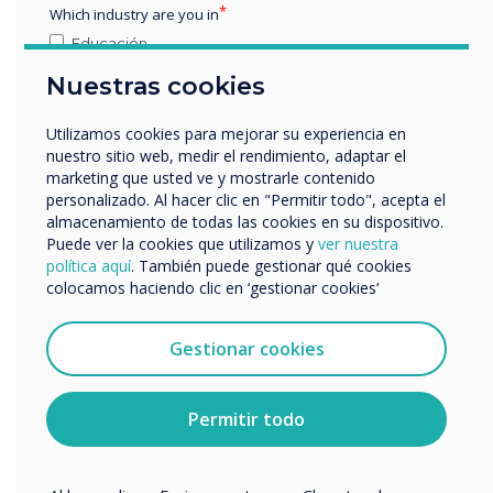
formación y actividades de marketing conjuntas
Which industry are you in
para apoyar a sus clientes en toda Austria.
Educación
Empresa
Para obtener más información sobre
Nuestras cookies
Otros
Clevertouch, visite
www.clevertouch.com
nombre de empresa
Utilizamos cookies para mejorar su experiencia en
Para obtener más información sobre Klausner,
nuestro sitio web, medir el rendimiento, adaptar el
marketing que usted ve y mostrarle contenido
visite
www.klausner.at
personalizado. Al hacer clic en "Permitir todo", acepta el
Nos gustaría comunicarnos con usted acerca de
almacenamiento de todas las cookies en su dispositivo.
nuestros productos y servicios por correo electrónico,
Puede ver la cookies que utilizamos y
ver nuestra
“
teléfono o correo postal.
política aquí
. También puede gestionar qué cookies
colocamos haciendo clic en ‘gestionar cookies‘
Acepto recibir otras comunicaciones de
Clevertouch.
Puedes darte de baja de estas comunicaciones en
Gestionar cookies
cualquier momento. Para obtener más información
sobre cómo darte de baja, nuestras prácticas de
privacidad y cómo nos comprometemos a proteger y
Klausner ha sido un socio
Permitir todo
respetar tu privacidad, consulta nuestra
Política de
privacidad
.
de confianza durante