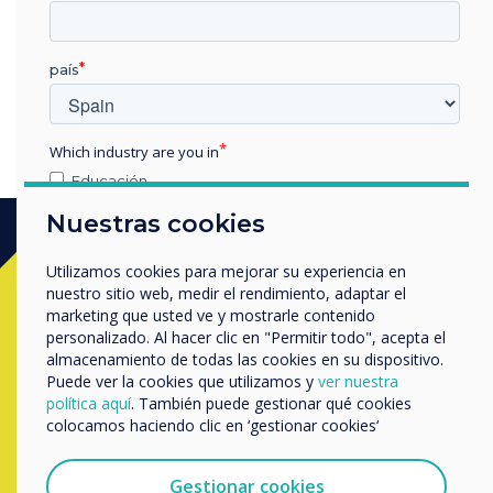
you purchased it
país
Which industry are you in
Educación
Empresa
Nuestras cookies
Otros
nombre de empresa
Utilizamos cookies para mejorar su experiencia en
Ready to buy?
nuestro sitio web, medir el rendimiento, adaptar el
marketing que usted ve y mostrarle contenido
personalizado. Al hacer clic en "Permitir todo", acepta el
Contact a
Clevertouch
expert by
Nos gustaría comunicarnos con usted acerca de
almacenamiento de todas las cookies en su dispositivo.
nuestros productos y servicios por correo electrónico,
Puede ver la cookies que utilizamos y
ver nuestra
completing the form below
teléfono o correo postal.
política aquí
. También puede gestionar qué cookies
colocamos haciendo clic en ‘gestionar cookies‘
Acepto recibir otras comunicaciones de
Clevertouch.
Rellenar este formulario
Puedes darte de baja de estas comunicaciones en
Gestionar cookies