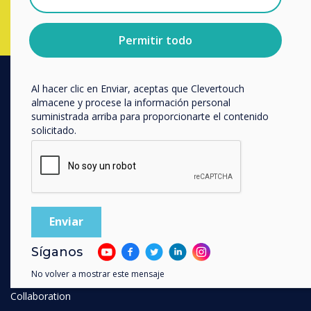
cualquier momento. Para obtener más información
sobre cómo darte de baja, nuestras prácticas de
privacidad y cómo nos comprometemos a proteger y
Permitir todo
respetar tu privacidad, consulta nuestra
Política de
privacidad
.
Al hacer clic en Enviar, aceptas que Clevertouch
almacene y procese la información personal
PRODUCTOS
suministrada arriba para proporcionarte el contenido
Digital Ecosystem
solicitado.
Interactive Displays
Commercial Displays
Digital Signage
Room Booking
Software
Síganos
Unified Comms
No volver a mostrar este mensaje
Accessories
Collaboration