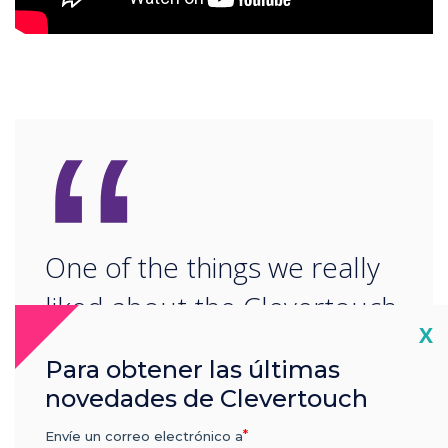
“
One of the things we really
liked about the Clevertouch
Cl
X
was that you'd be able to
Para obtener las últimas
update it over time and you
novedades de Clevertouch
wouldn't be stuck at were
Envíe un correo electrónico a