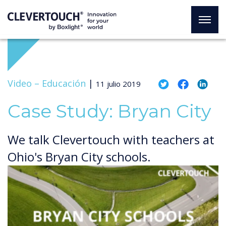
Video –
Educación
|
11 julio 2019
Case Study: Bryan City
We talk Clevertouch with teachers at
Ohio's Bryan City schools.