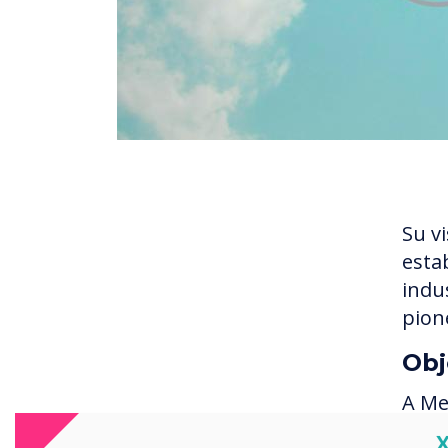
Su v
esta
indu
pion
Obj
A Met
tabl
C