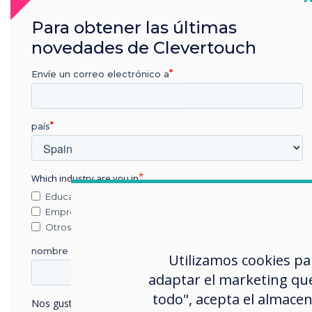
conv
tamb
Para obtener las últimas
etc.
novedades de Clevertouch
Pro
Envíe un correo electrónico a
Tras
soluc
país
Clev
sobr
Which industry are you in
sol
Educación
Empresa
Clev
Otros
que 
nombre de empresa
Utilizamos cookies pa
Man
adaptar el marketing que
​​​​​​​
todo", acepta el almacen
Nos gustaría comunicarnos con usted acerca de nuestros