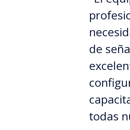
profesi
necesid
de seña
excelen
configu
capacit
todas n