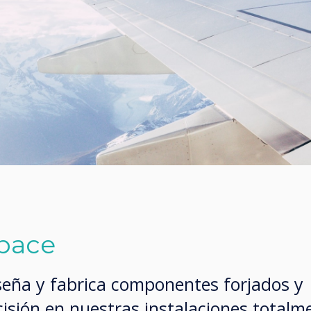
space
seña y fabrica componentes forjados y
isión en nuestras instalaciones totalm