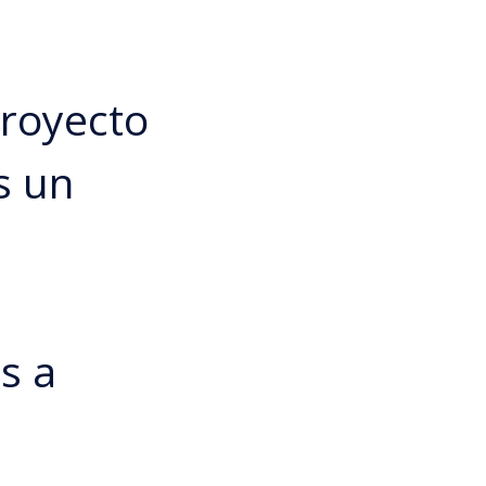
proyecto
s un
s a