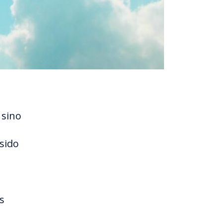
 sino
 sido
s