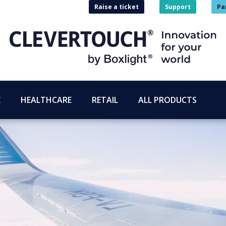
Raise a ticket
Support
Pa
E
HEALTHCARE
RETAIL
ALL PRODUCTS