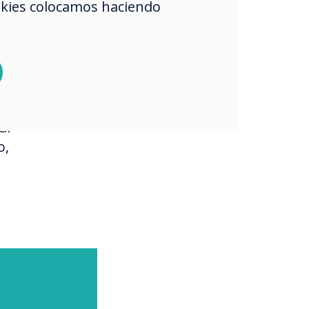
okies colocamos haciendo
os
ál
o,