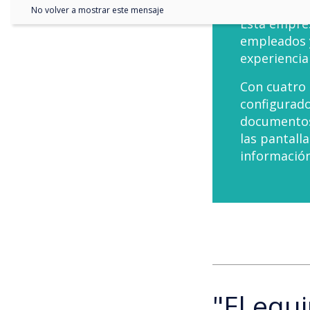
No volver a mostrar este mensaje
Esta empres
empleados y
experiencia
Con cuatro
configurado
documentos
las pantall
información
"El equ