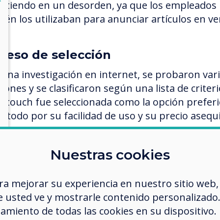
irtiendo en un desorden, ya que los empleados
ién los utilizaban para anunciar artículos en ve
ceso de selección
 una investigación en internet, se probaron var
iones y se clasificaron según una lista de criteri
ertouch fue seleccionada como la opción preferi
e todo por su facilidad de uso y su precio asequi
ución Clevertouch
Nuestras cookies
ertouch proporcionó una licencia de sitio compl
incorpora el uso ilimitado de todo el software.
ra mejorar su experiencia en nuestro sitio web,
ojo:
 usted ve y mostrarle contenido personalizado. A
SedaoLive
amiento de todas las cookies en su dispositivo.