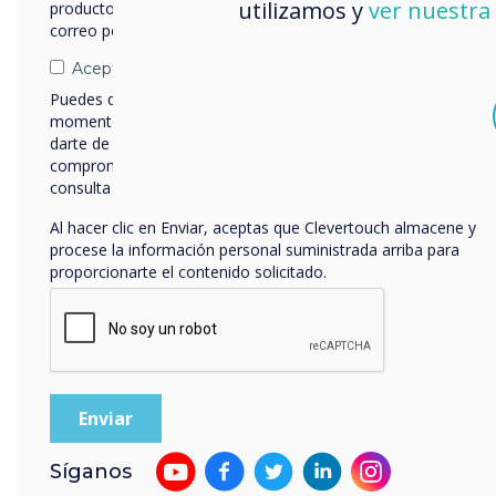
Imag
utilizamos y
ver nuestra 
productos y servicios por correo electrónico, teléfono o
Proy
correo postal.
Repr
Acepto recibir otras comunicaciones de Clevertouch.
Puedes darte de baja de estas comunicaciones en cualquier
Cara
momento. Para obtener más información sobre cómo
Es e
darte de baja, nuestras prácticas de privacidad y cómo nos
comprometemos a proteger y respetar tu privacidad,
pant
consulta nuestra
Política de privacidad
.
dise
Al hacer clic en Enviar, aceptas que Clevertouch almacene y
func
procese la información personal suministrada arriba para
conf
proporcionarte el contenido solicitado.
imág
Los r
Síganos