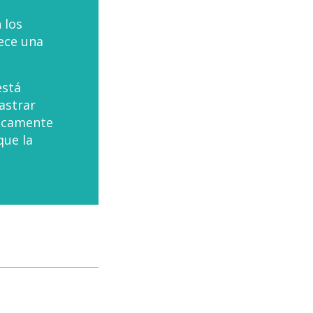
 los
ece una
está
astrar
ticamente
que la