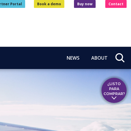
rtner Portal
Book a demo
Buy now
Contact
NEWS
ABOUT
¿LISTO
PARA
COMPRAR?