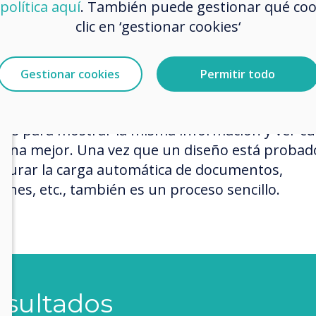
eFlyer
política aquí
. También puede gestionar qué co
ecto QuickChange
clic en ‘gestionar cookies‘
oductores multimedia SL-V2 / PRO V4 / PICO
cterísticas únicas:
Gestionar cookies
Permitir todo
xtremadamente fácil de usar y crear nuevas
allas es rápido y sencillo. Puedes combinar vari
ños para mostrar la misma información y ver cu
iona mejor. Una vez que un diseño está probad
igurar la carga automática de documentos,
enes, etc., también es un proceso sencillo.
esultados